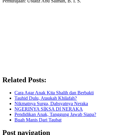
Pemurajaah: Ustadz Abu Salman, B. I. S.
Related Posts:
Cara Agar Anak Kita Shalih dan Berbakti
Tauhid Dulu, Ataukah Khilafah?
Nikmatnya Surga, Dahsyatnya Neraka
NGERINYA SIKSA DI NERAKA
Pendidikan Anak, Tanggung Jawab Siapa?
Buah Manis Dari Taubat
Post navigation