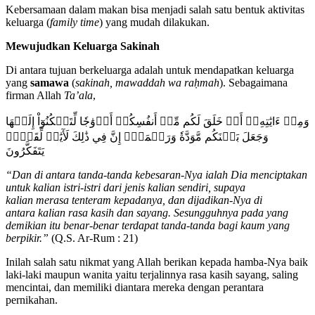
Kebersamaan dalam makan bisa menjadi salah satu bentuk aktivitas
keluarga (
family time
) yang mudah dilakukan.
Mewujudkan Keluarga Sakinah
Di antara tujuan berkeluarga adalah untuk mendapatkan keluarga
yang
samawa
(
sak
i
nah, mawaddah wa raḥmah
). Sebagaimana
firman Allah
Ta’ala
,
وَمِنۡ ءَايَٰتِهِۦٓ أَنۡ خَلَقَ لَكُم مِّنۡ أَنفُسِكُمۡ أَزۡوَٰجٗا لِّتَسۡكُنُوٓاْ إِلَيۡهَا
وَجَعَلَ بَيۡنَكُم مَّوَدَّةٗ وَرَحۡمَةًۚ إِنَّ فِي ذَٰلِكَ لَأٓيَٰتٖ لِّقَوۡمٖ
يَتَفَكَّرُونَ
“
Dan di antara tanda-tanda kebesaran-Nya ialah Dia menciptakan
untuk
kalian
istri-istri dari jenis
kalian
sendiri, supaya
ka
lian
merasa tenteram kepadanya, dan dijadikan-Nya di
antara
kalian
rasa kasih dan sayang.
Sesungguhnya pada yang
demikian itu benar-benar terdapat tanda-tanda bagi kaum yang
berpikir.
”
(Q.S. Ar-Rum : 21)
Inilah salah satu nikmat yang Allah berikan kepada hamba-Nya baik
laki-laki maupun wanita yaitu terjalinnya rasa kasih sayang, saling
mencintai, dan memiliki diantara mereka dengan perantara
pernikahan.