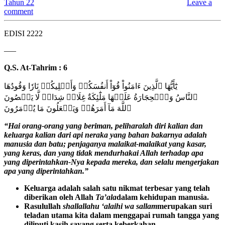
Tahun 22
Leave a
comment
EDISI 2222
—–
Q.S. At-Tahrim : 6
يَٰٓأَيُّهَا ٱلَّذِينَ ءَامَنُواْ قُوٓاْ أَنفُسَكُمۡ وَأَهۡلِيكُمۡ نَارٗا وَقُودُهَا
ٱلنَّاسُ وَٱلۡحِجَارَةُ عَلَيۡهَا مَلَٰٓئِكَةٌ غِلَاظٞ شِدَادٞ لَّا يَعۡصُونَ
ٱللَّهَ مَآ أَمَرَهُمۡ وَيَفۡعَلُونَ مَا يُؤۡمَرُونَ
“
Hai orang-orang yang beriman, peliharalah diri
kalian
dan
keluarga
kalian
dari api neraka yang bahan bakarnya adalah
manusia dan batu; penjaganya malaikat-malaikat yang kasar,
yang keras, dan yang tidak mendurhakai Allah terhadap apa
yang diperintahkan-Nya kepada mereka, dan selalu mengerjakan
apa yang diperintahkan.”
Keluarga adalah salah satu nikmat terbesar yang telah
diberikan oleh All
a
h
Ta’ala
dalam kehidupan manusia.
Rasulullah
shallallahu ‘alaihi wa sallam
merupakan suri
teladan utama kita dalam menggapai rumah tangga yang
diliputi kasih sayang serta keberkahan.