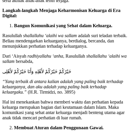
serta akhlak anak-anak lebih terjaga.
Langkah-langkah
M
enjaga
K
eharmonisan
K
eluarga di
E
ra
D
igital:
Bangun
K
omunikasi yang
S
ehat dalam
K
eluarga.
Rasulullah
shallallahu ‘alaihi wa sallam
adalah suri teladan terbaik.
Beliau mendengarkan keluarganya, berdialog, bercanda, dan
menunjukkan perhatian terhadap keluarganya.
Dari ‘Aisyah
radhiyallahu ‘anha
, Rasulullah
shallallahu ‘alaihi wa
sallam
bersabda,
خَيْرُكُمْ خَيْرُكُمْ لأَهْلِهِ وَأَنَا خَيْرُكُمْ لأَهْلِى
“
Yang terbaik di antara kalian adalah yang paling baik terhadap
keluarganya, dan aku adalah yang paling baik terhadap
keluargaku
.”
(H.R. Tirmidzi, no. 3895)
Hal ini menekankan bahwa memberi waktu dan perhatian kepada
keluarga merupakan bagian dari keutamaan dalam Islam. Maka
komunikasi yang sehat antar keluarga menjadi benteng utama agar
anak tidak mencari perhatian di luar rumah.
Membuat Aturan dalam Penggunaan Gawai.