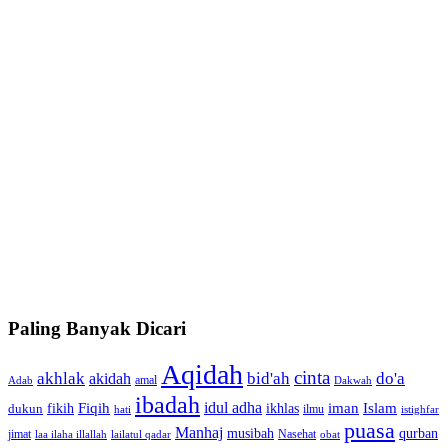
Paling Banyak Dicari
Aqidah
cinta
akhlak
bid'ah
do'a
akidah
amal
Adab
Dakwah
ibadah
idul adha
fikih
Fiqih
ikhlas
iman
Islam
dukun
ilmu
hati
istighfar
puasa
Manhaj
musibah
qurban
jimat
Nasehat
laa ilaha illallah
lailatul qadar
obat