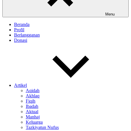
Menu
Beranda
Profil
Berlangganan
Donasi
Artikel
Aqidah
Akhlaq
Fiqih
Ibadah
Aktual
Manhaj
Keluarga
Tazkiyatun Nufus