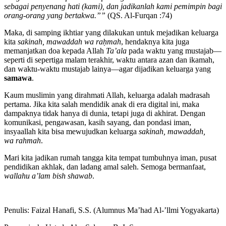
sebagai penyenang hati (kami), dan jadikanlah kami pemimpin bagi
orang-orang yang bertakwa.””
(QS. Al-Furqan :74)
Maka, di samping ikhtiar yang dilakukan untuk mejadikan keluarga
kita
sak
i
nah, mawaddah wa raḥmah
, hendaknya kita juga
memanjatkan doa kepada Allah
Ta’ala
pada waktu yang mustajab—
seperti di sepertiga malam terakhir, waktu antara azan dan ikamah,
dan waktu-waktu mustajab lainya—agar dijadikan keluarga yang
samawa
.
Kaum muslimin yang dirahmati Allah, keluarga adalah madrasah
pertama. Jika kita salah mendidik anak di era digital ini, maka
dampaknya tidak hanya di dunia, tetapi juga di akhirat. Dengan
komunikasi, pengawasan, kasih sayang, dan pondasi iman,
insyaallah kita bisa mewujudkan keluarga
sakinah, mawaddah,
wa
rahmah
.
Mari kita jadikan rumah tangga kita tempat tumbuhnya iman, pusat
pendidikan akhlak, dan ladang amal saleh. Semoga bermanfaat,
wallahu a
’
lam bis
h s
h
a
wab
.
Penulis: Faizal Hanafi, S.S. (Alumnus Ma’had Al-’llmi Yogyakarta)