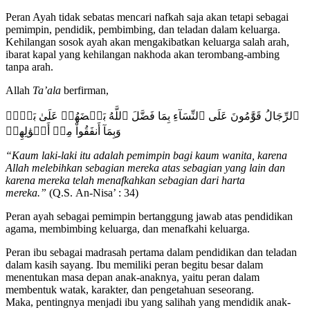
Peran Ayah tidak sebatas mencari nafkah saja akan tetapi sebagai
pemimpin, pendidik, pembimbing, dan teladan dalam keluarga.
Kehilangan sosok ayah akan mengakibatkan keluarga salah arah,
ibarat kapal yang kehilangan nakhoda akan terombang-ambing
tanpa arah.
Allah
Ta’ala
berfirman,
ٱلرِّجَالُ قَوَّٰمُونَ عَلَى ٱلنِّسَآءِ بِمَا فَضَّلَ ٱللَّهُ بَعۡضَهُمۡ عَلَىٰ بَعۡضٖ
وَبِمَآ أَنفَقُواْ مِنۡ أَمۡوَٰلِهِمۡ
“Kaum laki-laki itu adalah pemimpin bagi kaum wanita, karena
Allah melebihkan sebagian mereka atas sebagian yang lain dan
karena mereka telah menafkahkan sebagian dari harta
mereka.
”
(Q.S. An-Nisa’ : 34)
Peran ayah sebagai pemimpin bertanggung jawab atas pendidikan
agama, membimbing keluarga, dan menafkahi keluarga.
Peran ibu sebagai madrasah pertama dalam pendidikan dan teladan
dalam kasih sayang. Ibu memiliki peran begitu besar dalam
menentukan masa depan anak-anaknya, yaitu peran dalam
membentuk watak, karakter, dan pengetahuan seseorang.
Maka, pentingnya menjadi ibu yang salihah yang mendidik anak-