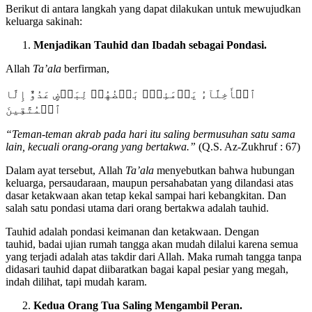
Berikut di antara langkah yang dapat dilakukan untuk mewujudkan
keluarga sakinah:
Menjadikan Tauhid dan Ibadah sebagai Pondasi.
Allah
Ta’ala
berfirman,
ٱلۡأَخِلَّآءُ يَوۡمَئِذِۭ بَعۡضُهُمۡ لِبَعۡضٍ عَدُوٌّ إِلَّا
ٱلۡمُتَّقِينَ
“
Teman-teman akrab pada hari itu saling bermusuhan satu sama
lain, kecuali orang-orang yang bertakwa.
”
(Q.S. Az-Zukhruf : 67)
Dalam ayat tersebut, Allah
Ta’ala
menyebutkan bahwa hubungan
keluarga, persaudaraan, maupun persahabatan yang dilandasi atas
dasar ketakwaan akan tetap kekal sampai hari kebangkitan. Dan
salah satu pondasi utama dari orang bertakwa adalah tauhid.
Tauhid adalah pondasi keimanan dan ketakwaan. Dengan
tauhid, badai ujian rumah tangga akan mudah dilalui karena semua
yang terjadi adalah atas takdir dari Allah. Maka rumah tangga tanpa
didasari tauhid dapat diibaratkan bagai kapal pesiar yang megah,
indah dilihat, tapi mudah karam.
Kedua Orang Tua Saling Mengambil Peran.