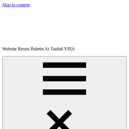
Skip to content
Buletin
Website Resmi Buletin At Tauhid YPIA
At-
Tauhid