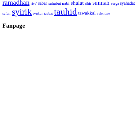
ramadhan
sunnah
shalat
sabar
syahadat
sahabat nabi
surga
riya'
sihir
tauhid
syirik
tawakkal
syi'ah
syukur
taubat
valentine
Fanpage