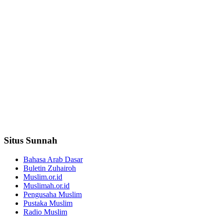
Situs Sunnah
Bahasa Arab Dasar
Buletin Zuhairoh
Muslim.or.id
Muslimah.or.id
Pengusaha Muslim
Pustaka Muslim
Radio Muslim