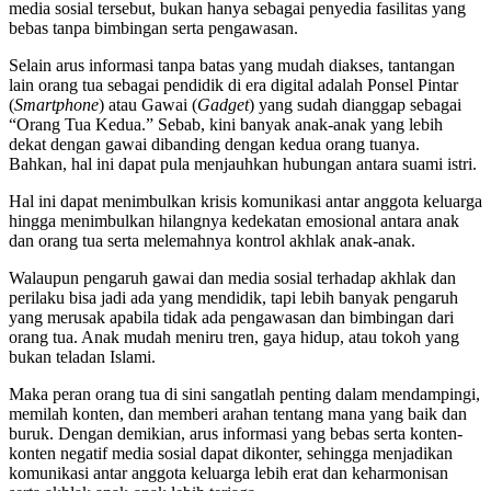
media sosial tersebut, bukan hanya sebagai penyedia fasilitas yang
bebas tanpa bimbingan serta pengawasan.
Selain arus informasi tanpa batas yang mudah diakses, tantangan
lain orang tua sebagai pendidik di era digital adalah Ponsel Pintar
(
Smartphone
) atau Gawai (
Gadget
) yang sudah dianggap sebagai
“Orang Tua Kedua.” Sebab, kini banyak anak-anak yang lebih
dekat dengan gawai dibanding dengan kedua orang tuanya.
Bahkan, hal ini dapat pula menjauhkan hubungan antara suami istri.
Hal ini dapat menimbulkan krisis komunikasi antar anggota keluarga
hingga menimbulkan hilangnya kedekatan emosional antara anak
dan orang tua serta melemahnya kontrol akhlak anak-anak.
Walaupun pengaruh gawai dan media sosial terhadap akhlak dan
perilaku bisa jadi ada yang mendidik, tapi lebih banyak pengaruh
yang merusak apabila tidak ada pengawasan dan bimbingan dari
orang tua. Anak mudah meniru tren, gaya hidup, atau tokoh yang
bukan teladan Islami.
Maka peran orang tua di sini sangatlah penting dalam mendampingi,
memilah konten, dan memberi arahan tentang mana yang baik dan
buruk. Dengan demikian, arus informasi yang bebas serta konten-
konten negatif media sosial dapat dikonter, sehingga menjadikan
komunikasi antar anggota keluarga lebih erat dan keharmonisan