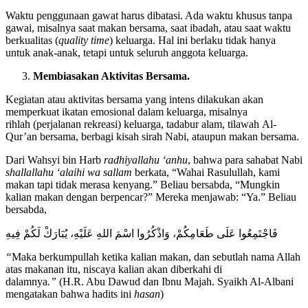
Waktu penggunaan gawat harus dibatasi. Ada waktu khusus tanpa
gawai, misalnya saat makan bersama, saat ibadah, atau saat waktu
berkualitas (
quality time
) keluarga. Hal ini berlaku tidak hanya
untuk anak-anak, tetapi untuk seluruh anggota keluarga.
Membiasakan
A
ktivitas
B
ersama
.
Kegiatan atau aktivitas bersama yang intens dilakukan akan
memperkuat ikatan emosional dalam keluarga, misalnya
rihlah (perjalanan rekreasi) keluarga, tadabur alam, tilawah Al-
Qur’an bersama, berbagi kisah sirah Nabi, ataupun makan bersama.
Dari Wahsyi bin Harb
radhiyallahu ‘anhu
, bahwa para sahabat Nabi
shallallahu ‘alaihi wa sallam
berkata, “Wahai Rasulullah, kami
makan tapi tidak merasa kenyang.” Beliau bersabda, “Mungkin
kalian makan dengan berpencar?” Mereka menjawab: “Ya.” Beliau
bersabda,
فَاجْتَمِعُوا عَلَى طَعَامِكُمْ، وَاذْكُرُوا اسْمَ اللهِ عَلَيْهِ، يُبَارَكْ لَكُمْ فِيهِ
“
Maka berkumpullah ketika kalian makan, dan sebutlah nama Allah
atas makanan itu, niscaya kalian akan diberkahi di
dalamnya
.”
(H.R. Abu Dawud dan Ibnu Majah. Syaikh Al-Albani
mengatakan bahwa hadits ini
hasan
)