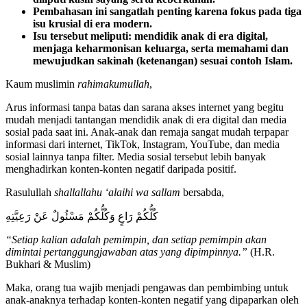
Pembahasan ini sangatlah penting karena fokus pada tiga
isu krusial di era modern.
Isu tersebut meliputi: mendidik anak di era digital,
menjaga keharmonisan keluarga, serta memahami dan
mewujudkan sak
i
nah (ketenangan) sesuai contoh Islam.
Kaum muslimin
rahimakumullah
,
Arus informasi tanpa batas dan sarana akses internet yang begitu
mudah menjadi tantangan mendidik anak di era digital dan media
sosial pada saat ini. Anak-anak dan remaja sangat mudah terpapar
informasi dari internet, TikTok, Instagram, YouTube, dan media
sosial lainnya tanpa filter. Media sosial tersebut lebih banyak
menghadirkan konten-konten negatif daripada positif.
Rasulullah
shallallahu ‘alaihi wa sallam
bersabda,
كُلُّكُمْ رَاعٍ وَكُلُّكُمْ مَسْئُولٌ عَنْ رَعِيَّتِهِ
“Setiap kalian adalah pemimpin, dan setiap pemimpin akan
dimintai pertanggungjawaban atas yang dipimpinnya.”
(H.R.
Bukhari & Muslim)
Maka, orang tua wajib menjadi pengawas dan pembimbing untuk
anak-anaknya terhadap konten-konten negatif yang dipaparkan oleh