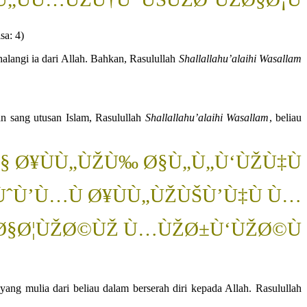
sa: 4)
alangi ia dari Allah. Bahkan, Rasulullah
Shallallahu’alaihi Wasallam
n sang utusan Islam, Rasulullah
Shallallahu’alaihi Wasallam
, beliau
Ø§ Ø¥ÙÙ„ÙŽÙ‰ Ø§Ù„Ù„Ù‘ÙŽÙ‡Ù
ŽÙˆÙ’Ù…Ù Ø¥ÙÙ„ÙŽÙŠÙ’Ù‡Ù Ù…
Ø§Ø¦ÙŽØ©ÙŽ Ù…ÙŽØ±Ù‘ÙŽØ©Ù
yang mulia dari beliau dalam berserah diri kepada Allah. Rasulullah