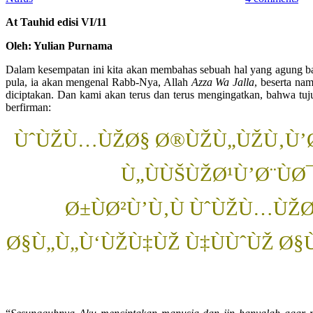
At Tauhid edisi VI/11
Oleh: Yulian Purnama
Dalam kesempatan ini kita akan membahas sebuah hal yang agung ba
pula, ia akan mengenal Rabb-Nya, Allah
Azza Wa Jalla
, beserta na
diciptakan. Dan kami akan terus dan terus mengingatkan, bahwa t
berfirman:
ÙˆÙŽÙ…ÙŽØ§ Ø®ÙŽÙ„ÙŽÙ‚Ù’ØªÙ
Ù„ÙÙŠÙŽØ¹Ù’Ø¨ÙØ
Ø±ÙØ²Ù’Ù‚Ù ÙˆÙŽÙ…ÙŽØ§
Ø§Ù„Ù„Ù‘ÙŽÙ‡ÙŽ Ù‡ÙÙˆÙŽ Ø§Ù