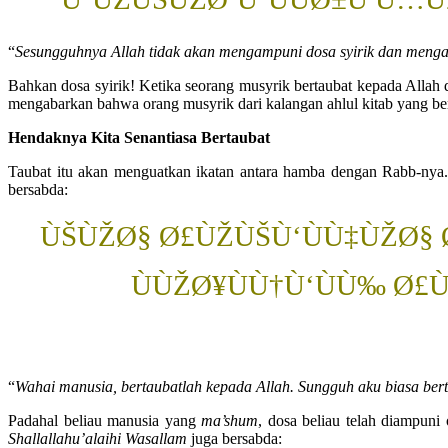
“
Sesungguhnya Allah tidak akan mengampuni dosa syirik dan mengamp
Bahkan dosa syirik! Ketika seorang musyrik bertaubat kepada Allah 
mengabarkan bahwa orang musyrik dari kalangan ahlul kitab yang bert
Hendaknya Kita Senantiasa Bertaubat
Taubat itu akan menguatkan ikatan antara hamba dengan Rabb-nya.
bersabda:
ÙŠÙŽØ§ Ø£ÙŽÙŠÙ‘ÙÙ‡ÙŽØ§ Ø
ÙÙŽØ¥ÙÙ†Ù‘ÙÙ‰ Ø£Ù
“
Wahai manusia, bertaubatlah kepada Allah. Sungguh aku biasa bert
Padahal beliau manusia yang
ma’shum
, dosa beliau telah diampuni
Shallallahu’alaihi Wasallam
juga bersabda: