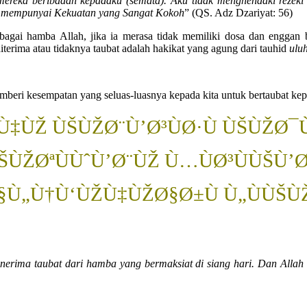
ereka beribadah kepadaku (semata). Aku tidak menghendaki rezeki 
n mempunyai Kekuatan yang Sangat Kokoh
” (QS. Adz Dzariyat: 56)
gai hamba Allah, jika ia merasa tidak memiliki dosa dan enggan 
terima atau tidaknya taubat adalah hakikat yang agung dari tauhid
ulu
mberi kesempatan yang seluas-luasnya kepada kita untuk bertaubat ke
Ù‡ÙŽ ÙŠÙŽØ¨Ù’Ø³ÙØ·Ù ÙŠÙŽØ¯Ù
ŠÙŽØªÙÙˆÙ’Ø¨ÙŽ Ù…ÙØ³ÙÙŠÙ’
§Ù„Ù†Ù‘ÙŽÙ‡ÙŽØ§Ø±Ù Ù„ÙÙŠÙŽ
erima taubat dari hamba yang bermaksiat di siang hari. Dan Allah 