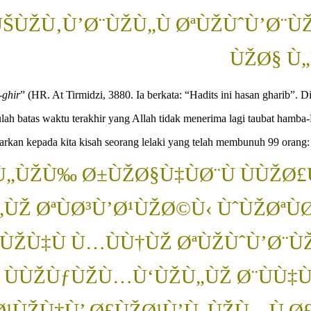
ÙŠÙŽÙ‚Ù’Ø¨ÙŽÙ„Ù ØªÙŽÙˆÙ’Ø¨Ù
ÙŽØ§ Ù„
-ghir
” (HR. At Tirmidzi, 3880. Ia berkata: “Hadits ini hasan gharib”. 
lah batas waktu terakhir yang Allah tidak menerima lagi taubat hamba
arkan kepada kita kisah seorang lelaki yang telah membunuh 99 orang:
Ù„ÙŽÙ‰ Ø±ÙŽØ§Ù‡ÙØ¨Ù ÙÙŽØ
ÙŽ ØªÙØ³Ù’Ø¹ÙŽØ©Ù‹ ÙˆÙŽØªÙ
„ÙŽÙ‡Ù Ù…ÙÙ†ÙŽ ØªÙŽÙˆÙ’Ø¨Ù
 ÙÙŽÙƒÙŽÙ…Ù‘ÙŽÙ„ÙŽ Ø¨ÙÙ‡Ù
¹ÙŽÙ†Ù’ Ø£ÙŽØ¹Ù’Ù„ÙŽÙ…Ù Ø£