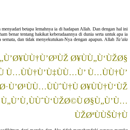
menyadari betapa lemahnya ia di hadapan Allah. Dan dengan hal ini
ham benar tentang hakikat keberadaannya di dunia serta untuk apa ia
ya semata, dan tidak menyekutukan-Nya dengan apapun. Allah
Ta’ala
Ù’Ø¥ÙÙ†Ù’Ø³ÙŽ Ø¥ÙÙ„Ù‘ÙŽØ§
Ù Ù…ÙÙ†Ù’Ù‡ÙÙ…Ù’ Ù…ÙÙ†Ù’
Ø·Ù’Ø¹ÙÙ…ÙÙˆÙ†Ù Ø¥ÙÙ†Ù‘ÙŽ
Ù„Ù’Ù‚ÙÙˆÙ‘ÙŽØ©Ù
Ø§Ù„Ù’Ù…
ÙŽØªÙÙŠÙ†Ù