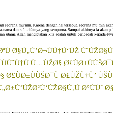
gi seorang mu’min. Karena dengan hal tersebut, seorang mu’min akan 
ma-nama dan sifat-sifatnya yang sempurna. Sampai akhirnya ia akan pa
ujuan utama Allah menciptakan kita adalah untuk beribadah kepada-N
 Ø§Ù„Ù’Ø¬ÙÙ†Ù‘ÙŽ ÙˆÙŽØ§Ù„
¯ÙÙˆÙ†Ù Ù…ÙŽØ§ Ø£ÙØ±ÙÙŠØ¯
 Ø£ÙØ±ÙÙŠØ¯Ù Ø£ÙŽÙ†Ù’ ÙŠÙ
„Ø±Ù‘ÙŽØ²Ù‘ÙŽØ§Ù‚Ù Ø°ÙÙˆ Ø§