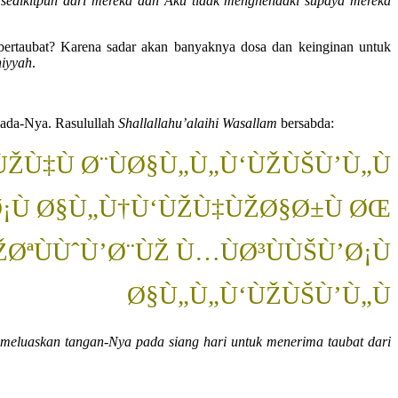
sedikitpun dari mereka dan Aku tidak menghendaki supaya mereka
bertaubat? Karena sadar akan banyaknya dosa dan keinginan untuk
hiyyah
.
pada-Nya. Rasulullah
Shallallahu’alaihi Wasallam
bersabda:
ŽÙ‡Ù Ø¨ÙØ§Ù„Ù„Ù‘ÙŽÙŠÙ’Ù„Ù
Ø¡Ù Ø§Ù„Ù†Ù‘ÙŽÙ‡ÙŽØ§Ø±Ù ØŒ
ØªÙÙˆÙ’Ø¨ÙŽ Ù…ÙØ³ÙÙŠÙ’Ø¡Ù
Ø§Ù„Ù„Ù‘ÙŽÙŠÙ’Ù„Ù
meluaskan tangan-Nya pada siang hari untuk menerima taubat dari