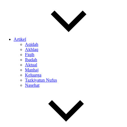
Artikel
Aqidah
Akhlaq
Fiqih
Ibadah
Aktual
Manhaj
Keluarga
Tazkiyatun Nufus
Nasehat