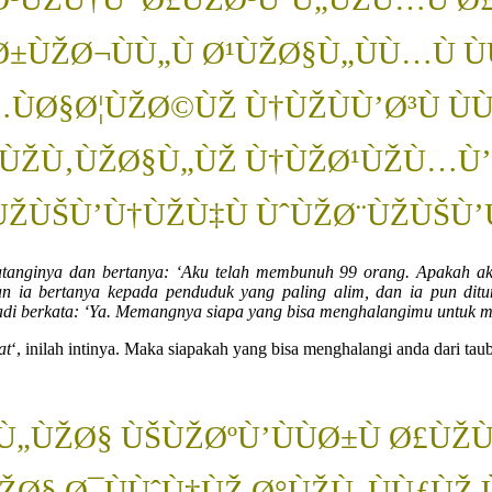
±ÙŽØ¬ÙÙ„Ù Ø¹ÙŽØ§Ù„ÙÙ…Ù Ù
ÙØ§Ø¦ÙŽØ©ÙŽ Ù†ÙŽÙÙ’Ø³Ù Ù
ÙÙŽÙ‚ÙŽØ§Ù„ÙŽ Ù†ÙŽØ¹ÙŽÙ…Ù’ 
ÙŽÙŠÙ’Ù†ÙŽÙ‡Ù ÙˆÙŽØ¨ÙŽÙŠÙ’
atanginya dan bertanya: ‘Aku telah membunuh 99 orang. Apakah aku 
 ia bertanya kepada penduduk yang paling alim, dan ia pun ditun
adi berkata: ‘Ya. Memangnya siapa yang bisa menghalangimu untuk m
at
‘, inilah intinya. Maka siapakah yang bisa menghalangi anda dari tau
„ÙŽØ§ ÙŠÙŽØºÙ’ÙÙØ±Ù Ø£ÙŽÙ†
ÙŽØ§ Ø¯ÙÙˆÙ†ÙŽ Ø°ÙŽÙ„ÙÙƒÙŽ