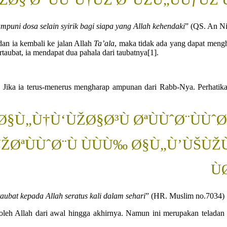
uni dosa selain syirik bagi siapa yang Allah kehendaki
” (QS. An Ni
dan ia kembali ke jalan Allah
Ta’ala
, maka tidak ada yang dapat mengh
aubat, ia mendapat dua pahala dari taubatnya[1].
 Jika ia terus-menerus mengharap ampunan dari Rabb-Nya. Perhatika
§Ù„Ù†Ù‘ÙŽØ§Ø³Ù ØªÙÙˆØ¨ÙÙˆ
ŽØªÙÙˆØ¨Ù ÙÙÙ‰ Ø§Ù„Ù’ÙŠÙ
Ù
aubat kepada Allah seratus kali dalam sehari
” (HR. Muslim no.7034)
 oleh Allah dari awal hingga akhirnya. Namun ini merupakan teladan 