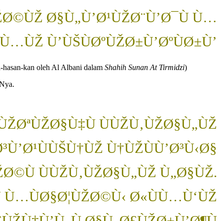
ŽØ©ÙŽ Ø§Ù„Ù’Ø¹ÙŽØ¨Ù’Ø¯Ù Ù…
Ù…ÙŽ Ù’ÙŠÙØºÙŽØ±Ù’ØºÙØ±Ù’
Di-hasan-kan oleh Al Albani dalam
Shahih Sunan At Tirmidzi
)
-Nya.
£ÙŽØªÙŽØ§Ù‡Ù ÙÙŽÙ‚ÙŽØ§Ù„ÙŽ
Ø³Ù’Ø¹ÙÙŠÙ†ÙŽ Ù†ÙŽÙÙ’Ø³Ù‹Ø§
ŽØ©Ù ÙÙŽÙ‚ÙŽØ§Ù„ÙŽ Ù„Ø§ÙŽ.
 Ù…ÙØ§Ø¦ÙŽØ©Ù‹ Ø«ÙÙ…Ù‘ÙŽ
ÙŽÙ‡Ù’Ù„Ù Ø§Ù„Ø£ÙŽØ±Ù’Ø¶Ù