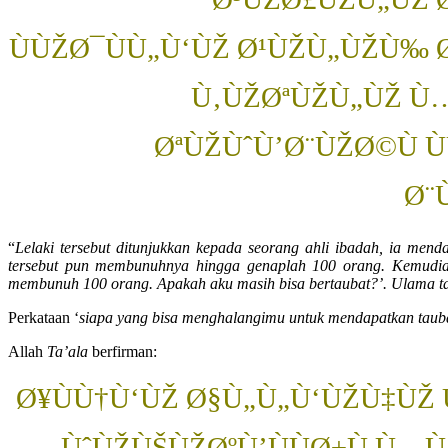
ÙÙŽØ¯ÙÙ„Ù‘ÙŽ Ø¹ÙŽÙ„ÙŽÙ‰ Ø
Ù‚ÙŽØªÙŽÙ„ÙŽ Ù…
ØªÙŽÙˆÙ’Ø¨ÙŽØ©Ù 
Ø¨
“
Lelaki tersebut ditunjukkan kepada seorang ahli ibadah, ia mend
tersebut pun membunuhnya hingga genaplah 100 orang. Kemudian
membunuh 100 orang. Apakah aku masih bisa bertaubat?’. Ulama t
Perkataan ‘
siapa yang bisa menghalangimu untuk mendapatkan taub
Allah
Ta’ala
berfirman:
Ø¥ÙÙ†Ù‘ÙŽ Ø§Ù„Ù„Ù‘ÙŽÙ‡ÙŽ Ù
ÙˆÙŽÙŠÙŽØºÙ’ÙÙØ±Ù Ù…