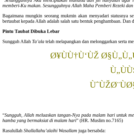
“
Sesungguhnya Aku menciptakan manusia dan jin hanyalah agar m
memberi-Ku makan.
Sesungguhnya Allah Maha Pemberi Rezeki da
Bagaimana mungkin seorang mukmin akan menyadari statusnya seba
bertaubat kepada Allah adalah salah satu bentuk penghambaan. Dan di
Pintu Taubat Dibuka Lebar
Sungguh Allah
Ta’ala
telah melapangkan dan melonggarkan serta me
Ø¥ÙÙ†Ù‘ÙŽ Ø§Ù„Ù„
Ù„ÙÙ
ÙˆÙŽØ¨ÙØ
“
Sungguh, Allah meluaskan tangan-Nya pada malam hari untuk men
hamba yang bermaksiat di malam hari
” (HR. Muslim no.7165)
Rasulullah
Shallallahu’alaihi Wasallam
juga bersabda: