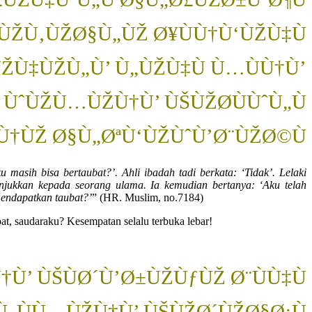
ÙŽÙ‚ÙŽØ§Ù„ÙŽ Ø¥ÙÙ†Ù‘ÙŽÙ‡Ù
ÙŽÙ‡ÙŽÙ„Ù’ Ù„ÙŽÙ‡Ù Ù…ÙÙ†Ù’
ÙˆÙŽÙ…ÙŽÙ†Ù’ ÙŠÙŽØ­ÙÙˆÙ„Ù
Ù†ÙŽ Ø§Ù„ØªÙ‘ÙŽÙˆÙ’Ø¨ÙŽØ©Ù
masih bisa bertaubat?’. Ahli ibadah tadi berkata: ‘Tidak’. Lelaki
jukkan kepada seorang ulama. Ia kemudian bertanya: ‘Aku telah
endapatkan taubat?’
” (HR. Muslim, no.7184)
bat, saudaraku? Kesempatan selalu terbuka lebar!
Ù’ ÙŠÙØ´Ù’Ø±ÙŽÙƒÙŽ Ø¨ÙÙ‡Ù
 Ù„ÙÙ…ÙŽÙ†Ù’ ÙŠÙŽØ´ÙŽØ§Ø¡Ù