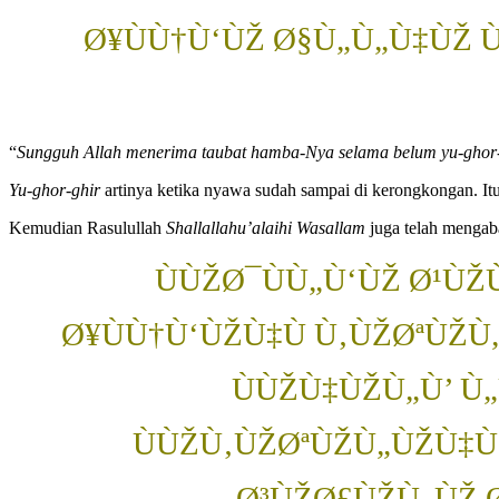
Ø¥ÙÙ†Ù‘ÙŽ Ø§Ù„Ù„Ù‡ÙŽ 
“
Sungguh Allah menerima taubat hamba-Nya selama belum yu-ghor
Yu-ghor-ghir
artinya ketika nyawa sudah sampai di kerongkongan. Itu
Kemudian Rasulullah
Shallallahu’alaihi Wasallam
juga telah mengab
ÙÙŽØ¯ÙÙ„Ù‘ÙŽ Ø¹ÙŽ
Ø¥ÙÙ†Ù‘ÙŽÙ‡Ù Ù‚ÙŽØªÙŽÙ„
ÙÙŽÙ‡ÙŽÙ„Ù’ Ù
ÙÙŽÙ‚ÙŽØªÙŽÙ„ÙŽÙ‡Ù
Ø³ÙŽØ£ÙŽÙ„ÙŽ Ø