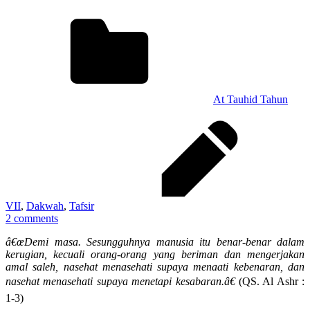
At Tauhid Tahun
VII
,
Dakwah
,
Tafsir
2 comments
â€œDemi masa. Sesungguhnya manusia itu benar-benar dalam
kerugian, kecuali orang-orang yang beriman dan mengerjakan
amal saleh, nasehat menasehati supaya menaati kebenaran, dan
nasehat menasehati supaya menetapi kesabaran.â€
(QS. Al Ashr :
1-3)