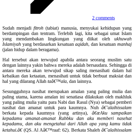
2 comments
Sudah menjadi
fitroh
(tabiat) manusia, menyukai kehidupan yang
berdampingan dan tentram. Terlebih lagi, kita sebagai umat Islam
yang mendambakan lingkungan yang diikat oleh
ukhuwah
Islamiyah
yang berdasarkan kesatuan
aqidah
, dan kesatuan
manhaj
(jalan hidup dalam beragama).
Hal tersebut akan terwujud apabila antara seorang muslim satu
dengan lainnya yakin bahwa mereka adalah bersaudara. Sehingga di
antara mereka akan terwujud sikap saling menasihati dalam hal
kebaikan dan ketaatan, menasihati untuk tidak berbuat maksiat dan
hal yang dilarang Allah
taâ€™ala
, dan lainnya.
Sesungguhnya nasihat merupakan amalan yang paling mulia dan
paling utama, karena amalan ini senatiasa dilakukan oleh makhluk
yang paling mulia yaitu para Nabi dan Rasul (Nya) sebagai pemberi
nasihat dan amanat untuk para kaumnya. Nuh
â€˜alaihissalam
berkata kepada kaumnya (yang artinya),
â€œAku sampaikan
kepadamu amanat-amanat Rabbku dan aku memberi nasehat
kepadamu, dan aku mengetahui dari Allah apa yang kamu tidak
ketahui.â€
(QS. Al Aâ€™raaf: 62). Berkata Shaleh
â€˜alaihissalam