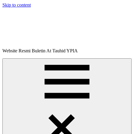
Skip to content
Buletin
Website Resmi Buletin At Tauhid YPIA
At-
Tauhid