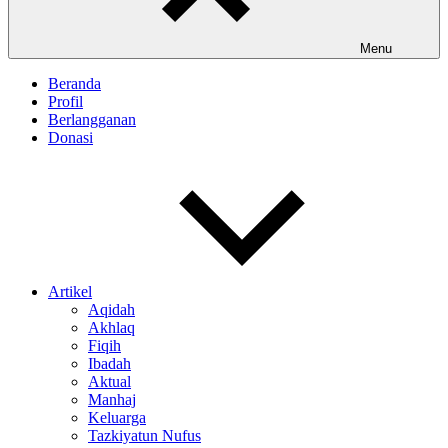
Menu
Beranda
Profil
Berlangganan
Donasi
Artikel
Aqidah
Akhlaq
Fiqih
Ibadah
Aktual
Manhaj
Keluarga
Tazkiyatun Nufus