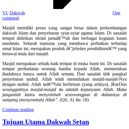
VI
,
Dakwah
One
comment
Masjid memiliki peran yang sangat besar dalam perkembangan
dakwah Islam dan penyebaran syiar-syiar agama Islam. Di sanalah
tempat didirikan sholat jamaâ€™ah dan berbagai kegiatan kaum
muslimin. Seluruh manusia yang membawa perbaikan terhadap
umat Islam ini, merupakan produk
â€˜jebolan pendidikanâ€™
yang
berawal mula dari masjid.
Masjid merupakan sebaik-baik tempat di muka bumi ini. Di sanalah
tempat peribadatan seorang hamba kepada Allah, memurnikan
ibadahnya hanya untuk Allah semata. Dari sanalah titik pangkal
penyebaran tauhid. Allah telah memuliakan masjid-masjid-Nya
dengan tauhid. Allah
taâ€™ala
berfirman (yang artinya), â€œ
Dan
sesungguhnya masjid-masjid itu adalah kepunyaan Allah. Maka
janganlah kamu menyembah seseorangpun di dalamnya di
samping (menyembah) Allah”
.
(QS. Al Jin: 18)
Continue reading
Tujuan Utama Dakwah Setan