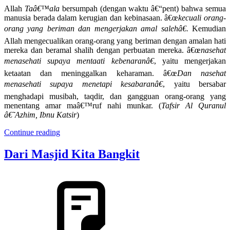
Allah
Taâ€™ala
bersumpah (dengan waktu â€“pent) bahwa semua
manusia berada dalam kerugian dan kebinasaan. â€œ
kecuali orang-
orang yang beriman dan mengerjakan amal salehâ€.
Kemudian
Allah mengecualikan orang-orang yang beriman dengan amalan hati
mereka dan beramal shalih dengan perbuatan mereka. â€œ
nasehat
menasehati supaya mentaati kebenaranâ€
, yaitu mengerjakan
ketaatan dan meninggalkan keharaman. â€œ
Dan nasehat
menasehati supaya menetapi kesabaranâ€
, yaitu bersabar
menghadapi musibah, taqdir, dan gangguan orang-orang yang
menentang amar maâ€™ruf nahi munkar. (
Tafsir Al Quranul
â€˜Azhim, Ibnu Katsir
)
Continue reading
Dari Masjid Kita Bangkit