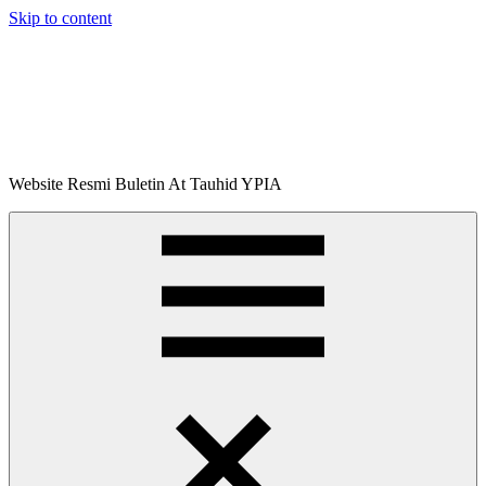
Skip to content
Buletin
Website Resmi Buletin At Tauhid YPIA
At-
Tauhid