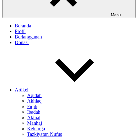
Menu
Beranda
Profil
Berlangganan
Donasi
Artikel
Aqidah
Akhlaq
Fiqih
Ibadah
Aktual
Manhaj
Keluarga
Tazkiyatun Nufus