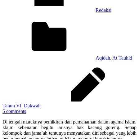
Redaksi
Aqidah
,
At Tauhid
Tahun VI
,
Dakwah
5 comments
Di tengah maraknya pemikiran dan pemahaman dalam agama Islam,
klaim kebenaran begitu larisnya bak kacang goreng. Setiap
kelompok dan jama’ah tentunya menyatakan diri sebagai yang lebih
benar pemahamannya terhadap Islam, menurut keyakinannya.