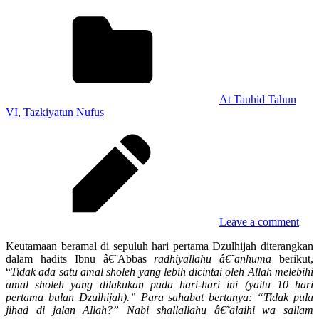
At Tauhid Tahun
VI
,
Tazkiyatun Nufus
Leave a comment
Keutamaan beramal di sepuluh hari pertama Dzulhijah diterangkan
dalam hadits Ibnu â€˜Abbas
radhiyallahu â€˜anhuma
berikut,
“
Tidak ada satu amal sholeh yang lebih dicintai oleh Allah melebihi
amal sholeh yang dilakukan pada hari-hari ini (yaitu 10 hari
pertama bulan Dzulhijah).”
Para
sahabat bertanya: “Tidak pula
jihad di jalan Allah?” Nabi shallallahu â€˜alaihi wa sallam