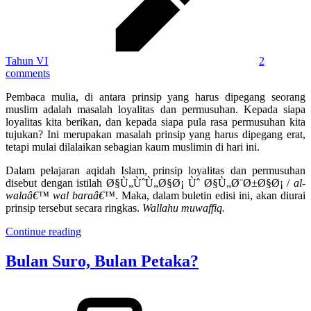
Tahun VI
2
comments
Pembaca mulia, di antara prinsip yang harus dipegang seorang
muslim adalah masalah loyalitas dan permusuhan. Kepada siapa
loyalitas kita berikan, dan kepada siapa pula rasa permusuhan kita
tujukan? Ini merupakan masalah prinsip yang harus dipegang erat,
tetapi mulai dilalaikan sebagian kaum muslimin di hari ini.
Dalam pelajaran aqidah Islam, prinsip loyalitas dan permusuhan
disebut dengan istilah Ø§Ù„ÙˆÙ„Ø§Ø¡ Ùˆ Ø§Ù„Ø¨Ø±Ø§Ø¡ /
al-
walaâ€™ wal baraâ€™
. Maka, dalam buletin edisi ini, akan diurai
prinsip tersebut secara ringkas.
Wallahu muwaffiq.
Continue reading
Bulan Suro, Bulan Petaka?