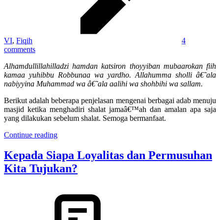
VI
,
Fiqih
4
comments
Alhamdullillahilladzi hamdan katsiron thoyyiban mubaarokan fiih
kamaa yuhibbu Robbunaa wa yardho.
Allahumma sholli â€˜ala
nabiyyina Muhammad wa â€˜ala aalihi wa shohbihi wa sallam.
Berikut adalah beberapa penjelasan mengenai berbagai adab menuju
masjid ketika menghadiri shalat jamaâ€™ah dan amalan apa saja
yang dilakukan sebelum shalat. Semoga bermanfaat.
Continue reading
Kepada Siapa Loyalitas dan Permusuhan
Kita Tujukan?