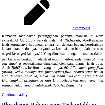
2 comments
Kematian merupakan persinggahan pertama manusia di alam
akhirat. Al Qurthubiy berkata dalam
At Tadzkirah
, â€œKematian
ialah terputusnya hubungan antara ruh dengan badan, berpisahnya
kaitan antara keduanya, bergantinya kondisi, dan berpindah dari satu
negeri ke negeri lainnya.â€ Yang dimaksud dengan kematian dalam
pembahasan berikut ini adalah
al maut al kubra
, sedangkan
al maut
ash shughra
sebagaimana dimaksud oleh para ulama, ialah tidur.
Allah
Taâ€™ala
berfirman yang artinya,
â€œAllah memegang jiwa
(orang) ketika matinya dan (memegang) jiwa (orang) yang belum
mati di waktu tidurnya; maka Dia tahan jiwa (orang) yang telah
Dia tetapkan kematiannya dan Dia melepaskan jiwa yang lain
sampai waktu yang ditentukan.â€
(QS. Az Zumar : 42)
Continue reading
Pluralisme, Paham yang Terbantahkan