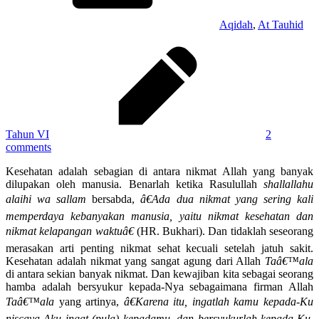
Aqidah
,
At Tauhid
Tahun VI
2
comments
Kesehatan adalah sebagian di antara nikmat Allah yang banyak
dilupakan oleh manusia. Benarlah ketika Rasulullah
shallallahu
alaihi wa sallam
bersabda,
â€Ada dua nikmat yang sering kali
memperdaya kebanyakan manusia, yaitu nikmat kesehatan dan
nikmat kelapangan waktuâ€
(HR. Bukhari). Dan tidaklah seseorang
merasakan arti penting nikmat sehat kecuali setelah jatuh sakit.
Kesehatan adalah nikmat yang sangat agung dari Allah
Taâ€™ala
di antara sekian banyak nikmat. Dan kewajiban kita sebagai seorang
hamba adalah bersyukur kepada-Nya sebagaimana firman Allah
Taâ€™ala
yang artinya,
â€Karena itu, ingatlah kamu kepada-Ku
niscaya Aku ingat (pula) kepadamu, dan bersyukurlah kepada-Ku,