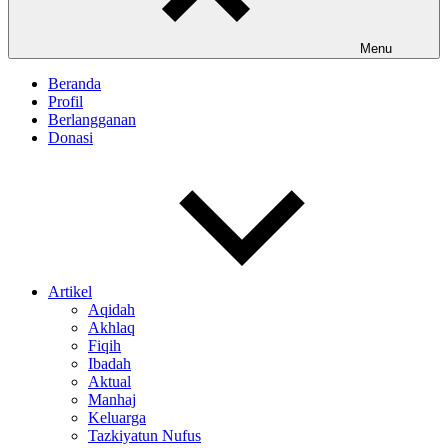
Menu
Beranda
Profil
Berlangganan
Donasi
Artikel
Aqidah
Akhlaq
Fiqih
Ibadah
Aktual
Manhaj
Keluarga
Tazkiyatun Nufus