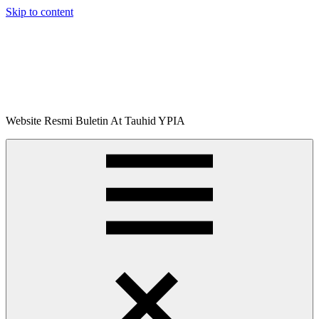
Skip to content
Buletin
Website Resmi Buletin At Tauhid YPIA
At-
Tauhid