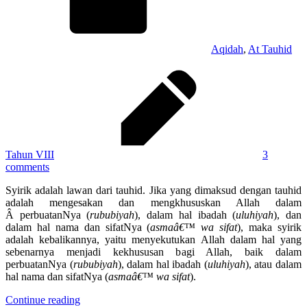
Aqidah
,
At Tauhid
Tahun VIII
3
comments
Syirik adalah lawan dari tauhid. Jika yang dimaksud dengan tauhid
adalah mengesakan dan mengkhususkan Allah dalam
Â perbuatanNya (
rububiyah
), dalam hal ibadah (
uluhiyah
), dan
dalam hal nama dan sifatNya (
asmaâ€™ wa sifat
), maka syirik
adalah kebalikannya, yaitu menyekutukan Allah dalam hal yang
sebenarnya menjadi kekhususan bagi Allah, baik dalam
perbuatanNya (
rububiyah
), dalam hal ibadah (
uluhiyah
), atau dalam
hal nama dan sifatNya (
asmaâ€™ wa sifat
).
Continue reading