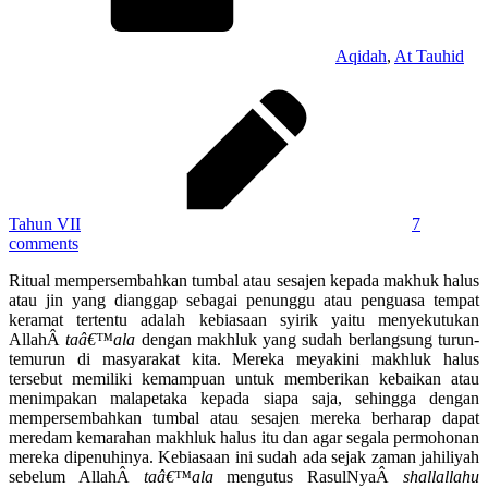
Aqidah
,
At Tauhid
Tahun VII
7
comments
Ritual mempersembahkan tumbal atau sesajen kepada makhuk halus
atau jin yang dianggap sebagai penunggu atau penguasa tempat
keramat tertentu adalah kebiasaan syirik yaitu menyekutukan
AllahÂ
taâ€™ala
dengan makhluk yang sudah berlangsung turun-
temurun di masyarakat kita. Mereka meyakini makhluk halus
tersebut memiliki kemampuan untuk memberikan kebaikan atau
menimpakan malapetaka kepada siapa saja, sehingga dengan
mempersembahkan tumbal atau sesajen mereka berharap dapat
meredam kemarahan makhluk halus itu dan agar segala permohonan
mereka dipenuhinya. Kebiasaan ini sudah ada sejak zaman jahiliyah
sebelum AllahÂ
taâ€™ala
mengutus RasulNyaÂ
shallallahu