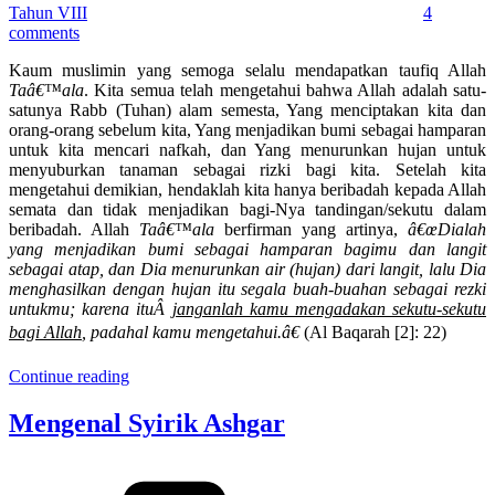
Tahun VIII
4
comments
Kaum muslimin yang semoga selalu mendapatkan taufiq Allah
Taâ€™ala
. Kita semua telah mengetahui bahwa Allah adalah satu-
satunya Rabb (Tuhan) alam semesta, Yang menciptakan kita dan
orang-orang sebelum kita, Yang menjadikan bumi sebagai hamparan
untuk kita mencari nafkah, dan Yang menurunkan hujan untuk
menyuburkan tanaman sebagai rizki bagi kita. Setelah kita
mengetahui demikian, hendaklah kita hanya beribadah kepada Allah
semata dan tidak menjadikan bagi-Nya tandingan/sekutu dalam
beribadah. Allah
Taâ€™ala
berfirman yang artinya,
â€œDialah
yang menjadikan bumi sebagai hamparan bagimu dan langit
sebagai atap, dan Dia menurunkan air (hujan) dari langit, lalu Dia
menghasilkan dengan hujan itu segala buah-buahan sebagai rezki
untukmu; karena ituÂ
janganlah kamu mengadakan sekutu-sekutu
bagi Allah
, padahal kamu mengetahui.â€
(Al Baqarah [2]: 22)
Continue reading
Mengenal Syirik Ashgar