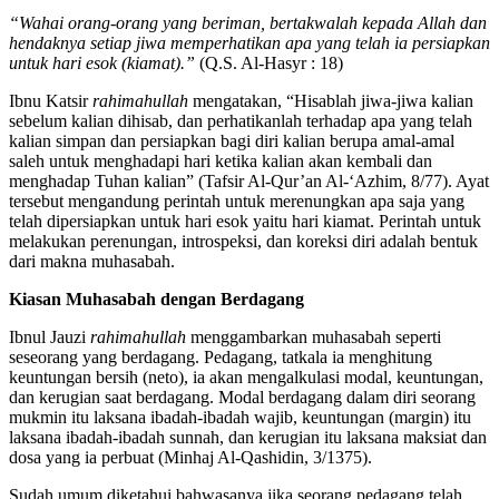
“Wahai orang-orang yang beriman, bertakwalah kepada Allah dan
hendaknya setiap jiwa memperhatikan apa yang telah ia persiapkan
untuk hari esok (kiamat).”
(Q.S. Al-Hasyr : 18)
Ibnu Katsir
rahimahullah
mengatakan, “Hisablah jiwa-jiwa kalian
sebelum kalian dihisab, dan perhatikanlah terhadap apa yang telah
kalian simpan dan persiapkan bagi diri kalian berupa amal-amal
saleh untuk menghadapi hari ketika kalian akan kembali dan
menghadap Tuhan kalian” (Tafsir Al-Qur’an Al-‘Azhim, 8/77). Ayat
tersebut mengandung perintah untuk merenungkan apa saja yang
telah dipersiapkan untuk hari esok yaitu hari kiamat. Perintah untuk
melakukan perenungan, introspeksi, dan koreksi diri adalah bentuk
dari makna muhasabah.
Kiasan Muhasabah dengan Berdagang
Ibnul Jauzi
rahimahullah
menggambarkan muhasabah seperti
seseorang yang berdagang. Pedagang, tatkala ia menghitung
keuntungan bersih (neto), ia akan mengalkulasi modal, keuntungan,
dan kerugian saat berdagang. Modal berdagang dalam diri seorang
mukmin itu laksana ibadah-ibadah wajib, keuntungan (margin) itu
laksana ibadah-ibadah sunnah, dan kerugian itu laksana maksiat dan
dosa yang ia perbuat (Minhaj Al-Qashidin, 3/1375).
Sudah umum diketahui bahwasanya jika seorang pedagang telah