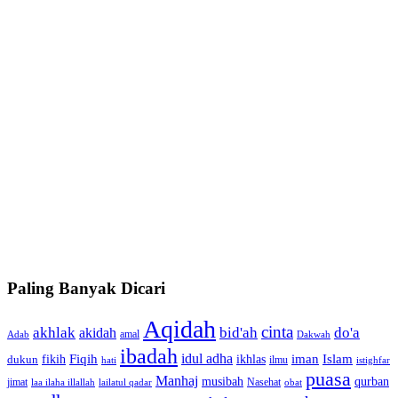
Paling Banyak Dicari
Aqidah
cinta
akhlak
bid'ah
do'a
akidah
amal
Adab
Dakwah
ibadah
idul adha
fikih
Fiqih
ikhlas
iman
Islam
dukun
ilmu
hati
istighfar
puasa
Manhaj
musibah
qurban
jimat
Nasehat
laa ilaha illallah
lailatul qadar
obat