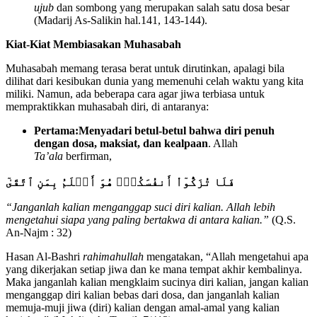
ujub
dan sombong yang merupakan salah satu dosa besar
(Madarij As-Salikin hal.141, 143-144).
Kiat-Kiat Membiasakan Muhasabah
Muhasabah memang terasa berat untuk dirutinkan, apalagi bila
dilihat dari kesibukan dunia yang memenuhi celah waktu yang kita
miliki. Namun, ada beberapa cara agar jiwa terbiasa untuk
mempraktikkan muhasabah diri, di antaranya:
Pertama:
Menyadari betul-betul bahwa diri penuh
dengan dosa, maksiat, dan kealpaan
. Allah
Ta’ala
berfirman,
فَلَا تُزَكُّوٓاْ أَنفُسَكُمۡۖ هُو
أَعۡلَمُ بِمَنِ
ٱ
تَّقَىٰٓ
“Janganlah kalian menganggap suci diri kalian. Allah lebih
mengetahui siapa yang paling bertakwa di antara kalian.”
(Q.S.
An-Najm : 32)
Hasan Al-Bashri
rahimahullah
mengatakan, “Allah mengetahui apa
yang dikerjakan setiap jiwa dan ke mana tempat akhir kembalinya.
Maka janganlah kalian mengklaim sucinya diri kalian, jangan kalian
menganggap diri kalian bebas dari dosa, dan janganlah kalian
memuja-muji jiwa (diri) kalian dengan amal-amal yang kalian