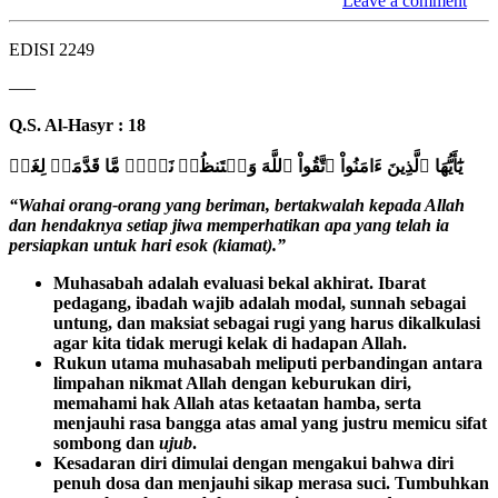
Leave a comment
EDISI 2249
—–
Q.S. Al-Hasyr : 18
يَٰٓأَيُّهَا
ٱ
لَّذِينَ
ءَامَنُواْ
ٱ
تَّقُواْ
ٱ
للَّهَ
وَلۡتَنظُرۡ نَفۡسٞ مَّا قَدَّمَتۡ لِغَدٖ
“Wahai orang-orang yang beriman, bertakwalah kepada Allah
dan hendaknya setiap jiwa memperhatikan apa yang telah ia
persiapkan untuk hari esok (kiamat).”
Muhasabah adalah evaluasi bekal akhirat. Ibarat
pedagang, ibadah wajib adalah modal, sunnah sebagai
untung, dan maksiat sebagai rugi yang harus dikalkulasi
agar kita tidak merugi kelak di hadapan Allah.
Rukun utama muhasabah meliputi perbandingan antara
limpahan nikmat Allah dengan keburukan diri,
memahami hak Allah atas ketaatan hamba, serta
menjauhi rasa bangga atas amal yang justru memicu sifat
sombong dan
ujub
.
Kesadaran diri dimulai dengan mengakui bahwa diri
penuh dosa dan menjauhi sikap merasa suci. Tumbuhkan