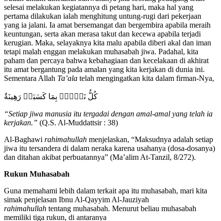
selesai melakukan kegiatannya di petang hari, maka hal yang
pertama dilakukan ialah menghitung untung-rugi dari pekerjaan
yang ia jalani. Ia amat bersemangat dan bergembira apabila meraih
keuntungan, serta akan merasa takut dan kecewa apabila terjadi
kerugian. Maka, selayaknya kita malu apabila diberi akal dan iman
tetapi malah enggan melakukan muhasabah jiwa. Padahal, kita
paham dan percaya bahwa kebahagiaan dan kecelakaan di akhirat
itu amat bergantung pada amalan yang kita kerjakan di dunia ini.
Sementara Allah
Ta’ala
telah mengingatkan kita dalam firman-Nya,
كُلُّ نَفۡسِۭ بِمَا كَسَبَتۡ رَهِينَةٌ
“Setiap jiwa manusia itu tergadai dengan amal-amal yang telah ia
kerjakan.”
(Q.S. Al-Muddattsir : 38)
Al-Baghawi
rahimahullah
menjelaskan, “Maksudnya adalah setiap
jiwa itu tersandera di dalam neraka karena usahanya (dosa-dosanya)
dan ditahan akibat perbuatannya” (Ma’alim At-Tanzil, 8/272).
Rukun Muhasabah
Guna memahami lebih dalam terkait apa itu muhasabah, mari kita
simak penjelasan Ibnu Al-Qayyim Al-Jauziyah
rahimahullah
tentang muhasabah. Menurut beliau muhasabah
memiliki tiga rukun, di antaranya