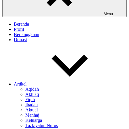
Menu
Beranda
Profil
Berlangganan
Donasi
Artikel
Aqidah
Akhlaq
Fiqih
Ibadah
Aktual
Manhaj
Keluarga
Tazkiyatun Nufus