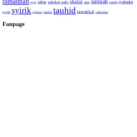
ramadhan
sunnah
shalat
sabar
syahadat
sahabat nabi
surga
riya'
sihir
tauhid
syirik
tawakkal
syi'ah
syukur
taubat
valentine
Fanpage