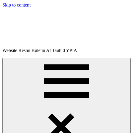
Skip to content
Buletin
Website Resmi Buletin At Tauhid YPIA
At-
Tauhid