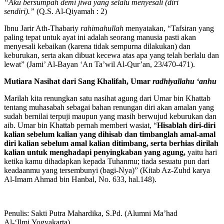
“Aku bersumpah demi jiwa yang selalu menyesali (diri
sendiri).”
(Q.S. Al-Qiyamah : 2)
Ibnu Jarir Ath-Thabariy
rahimahullah
menyatakan, “Tafsiran yang
paling tepat untuk ayat ini adalah seorang manusia pasti akan
menyesali kebaikan (karena tidak sempurna dilakukan) dan
keburukan, serta akan dibuat kecewa atas apa yang telah berlalu dan
lewat” (Jami’ Al-Bayan ‘An Ta’wil Al-Qur’an, 23/470-471).
Mutiara Nasihat dari Sang Khalifah, Umar
radhiyallahu ‘anhu
Marilah kita renungkan satu nasihat agung dari Umar bin Khattab
tentang muhasabah sebagai bahan renungan diri akan amalan yang
sudah bernilai terpuji maupun yang masih berwujud keburukan dan
aib. Umar bin Khattab pernah memberi wasiat, “
Hisablah diri-diri
kalian sebelum kalian yang dihisab dan timbanglah amal-amal
diri kalian sebelum amal kalian ditimbang, serta berhias dirilah
kalian untuk menghadapi penyingkaban yang agung,
yaitu hari
ketika kamu dihadapkan kepada Tuhanmu; tiada sesuatu pun dari
keadaanmu yang tersembunyi (bagi-Nya)” (Kitab Az-Zuhd karya
Al-Imam Ahmad bin Hanbal, No. 633, hal.148).
Penulis: Sakti Putra Mahardika, S.Pd. (Alumni Ma’had
Al-‘Ilmi Yogyakarta)