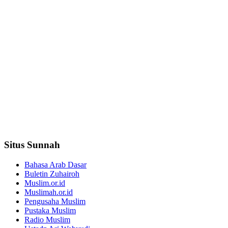
Situs Sunnah
Bahasa Arab Dasar
Buletin Zuhairoh
Muslim.or.id
Muslimah.or.id
Pengusaha Muslim
Pustaka Muslim
Radio Muslim