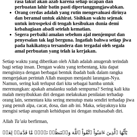
rasa takut akan azab karena setiap ucapan dan
perbuatan lahir batin pasti dipertanggungjawabkan.
Orang cerdas adalah yang rutin mengevaluasi dirinya
dan beramal untuk akhirat. Sisihkan waktu sejenak
untuk introspeksi di tengah kesibukan dunia demi
kebahagiaan abadi setelah kematian.
Segera perbaiki amalan sebelum ajal menjemput dan
penyesalan tak lagi berguna. Ingatlah bahwa setiap jiwa
pada hakikatnya tersandera dan tergadai oleh segala
amal perbuatan yang telah ia kerjakan.
Setiap waktu yang diberikan oleh Allah adalah anugerah terindah
bagi setiap insan. Dengan waktu yang terbentang, kita dapat
mengisinya dengan berbagai bentuk ibadah baik dalam rangka
mengerjakan perintah Allah maupun menjauhi larangan-Nya.
Namun, sering kali terluput dari kita sebagai hamba untuk
merenungkan: apakah amalanku sudah sempurna? Sering kali kita
malah menyibukkan diri dengan melakukan penilaian terhadap
orang lain, sementara kita sering menutup mata sendiri terhadap jiwa
yang penuh alpa, cacat, dosa, dan aib ini. Maka, selayaknya kita
mengisi setiap anugerah kehidupan ini dengan muhasabah diri.
Allah
Ta’ala
berfirman,
يَٰٓأَيُّهَا ٱلَّذِينَ ءَامَنُواْ ٱتَّقُواْ ٱللَّهَ وَلۡتَنظُرۡ نَفۡسٞ مَّا قَدَّمَتۡ لِغَدٖ