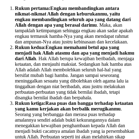
Rukun pertama:
Engkau membandingkan antara
nikmat-nikmat Allah dengan keburukanmu, yaitu
engkau membandingkan seluruh apa yang datang dari
Allah dengan apa yang berasal darimu
. Maka, akan
tampaklah ketimpangan sehingga engkau akan sadar apakah
engkau termasuk hamba-Nya yang akan mendapat rahmat
dan ampunan-Nya atau justru kebinasaan dan kecelakaan.
Rukun kedua:
Engkau memahami betul apa yang
menjadi hak Allah atasmu dan apa yang menjadi hakmu
dari Allah
. Hak Allah berupa kewajiban beribadah, menjaga
ketaatan, dan menjauhi maksiat. Sedangkan hak hamba atas
Allah adalah Allah membolehkan seluruh hal-hal yang
bersifat mubah bagi hamba. Jangan sampai seseorang
meninggalkan sesuatu yang dibolehkan oleh agama lalu ia
tinggalkan dengan niat beribadah, atau justru melakukan
perbuatan-perbuatan yang tidak bernilai ibadah, tetapi
disangka bernilai ibadah dan berpahala.
Rukun ketiga:
Rasa puas dan bangga terhadap ketaatan
yang kamu kerjakan akan berbalik merugikanmu
.
Seorang yang berbangga dan merasa puas terhadap
amalannya sendiri adalah bukti kekurangannya dalam
menegakkan kewajiban penghambaan kepada Allah dan
menjadi bukti cacatnya amalan ibadah yang ia persembahkan
untuk Allah. Perbuatan seperti ini akan melahirkan sikap