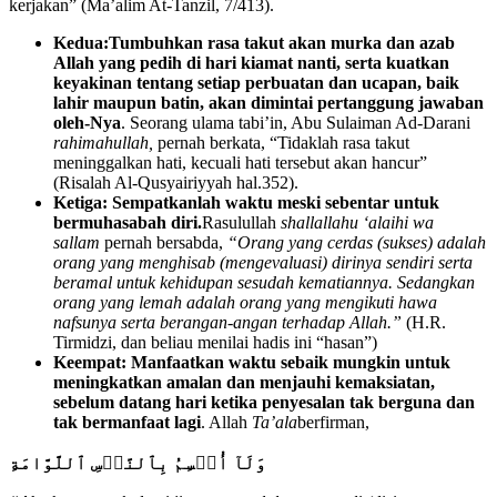
kerjakan” (Ma’alim At-Tanzil, 7/413).
Kedua:
Tumbuhkan rasa takut akan murka dan azab
Allah yang pedih di hari kiamat nanti, serta kuatkan
keyakinan tentang setiap perbuatan dan ucapan, baik
lahir maupun batin, akan dimintai pertanggung jawaban
oleh-Nya
. Seorang ulama tabi’in, Abu Sulaiman Ad-Darani
rahimahullah,
pernah berkata, “Tidaklah rasa takut
meninggalkan hati, kecuali hati tersebut akan hancur”
(Risalah Al-Qusyairiyyah hal.352).
Ketiga: Sempatkanlah waktu meski sebentar untuk
bermuhasabah diri.
Rasulullah
shallallahu ‘alaihi wa
sallam
pernah bersabda,
“Orang yang cerdas (sukses) adalah
orang yang menghisab (mengevaluasi) dirinya sendiri serta
beramal untuk kehidupan sesudah kematiannya. Sedangkan
orang yang lemah adalah orang yang mengikuti hawa
nafsunya serta berangan-angan terhadap Allah.”
(H.R.
Tirmidzi, dan beliau menilai hadis ini “hasan”)
Keempat: Manfaatkan waktu sebaik mungkin untuk
meningkatkan amalan dan menjauhi kemaksiatan,
sebelum datang hari ketika penyesalan tak berguna dan
tak bermanfaat lagi
. Allah
Ta’ala
berfirman,
وَلَآ أُقۡسِمُ بِ
ٱ
لنَّفۡسِ
ٱ
للَّوَّامَةِ