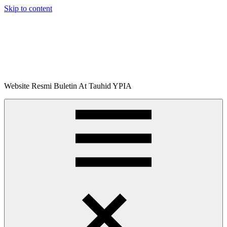
Skip to content
Buletin
Website Resmi Buletin At Tauhid YPIA
At-
Tauhid