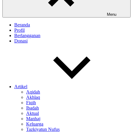
Menu
Beranda
Profil
Berlangganan
Donasi
Artikel
Aqidah
Akhlaq
Fiqih
Ibadah
Aktual
Manhaj
Keluarga
Tazkiyatun Nufus