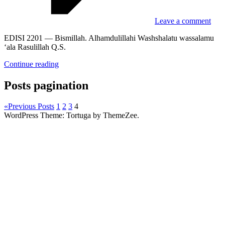
Leave a comment
EDISI 2201 — Bismillah. Alhamdulillahi Washshalatu wassalamu
‘ala Rasulillah Q.S.
Continue reading
Posts pagination
«
Previous Posts
1
2
3
4
WordPress Theme: Tortuga by ThemeZee.