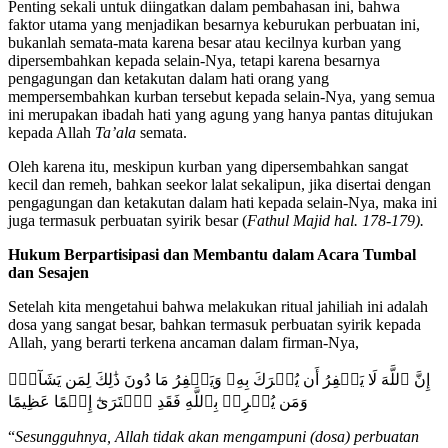
Penting sekali untuk diingatkan dalam pembahasan ini, bahwa
faktor utama yang menjadikan besarnya keburukan perbuatan ini,
bukanlah semata-mata karena besar atau kecilnya kurban yang
dipersembahkan kepada selain-Nya, tetapi karena besarnya
pengagungan dan ketakutan dalam hati orang yang
mempersembahkan kurban tersebut kepada selain-Nya, yang semua
ini merupakan ibadah hati yang agung yang hanya pantas ditujukan
kepada Allah
Ta’ala
semata.
Oleh karena itu, meskipun kurban yang dipersembahkan sangat
kecil dan remeh, bahkan seekor lalat sekalipun, jika disertai dengan
pengagungan dan ketakutan dalam hati kepada selain-Nya, maka ini
juga termasuk perbuatan syirik besar (
Fathul Majid
hal. 178-179).
Hukum Berpartisipasi dan Membantu dalam Acara Tumbal
dan Sesajen
Setelah kita mengetahui bahwa melakukan ritual jahiliah ini adalah
dosa yang sangat besar, bahkan termasuk perbuatan syirik kepada
Allah, yang berarti terkena ancaman dalam firman-Nya,
إِنَّ ٱللَّهَ لَا يَغۡفِرُ أَن يُشۡرَكَ بِهِۦ وَيَغۡفِرُ مَا دُونَ ذَٰلِكَ لِمَن يَشَآءُۚ
وَمَن يُشۡرِكۡ بِٱللَّهِ فَقَدِ ٱفۡتَرَىٰٓ إِثۡمًا عَظِيمًا
“
Sesungguhnya, Allah tidak akan mengampuni (dosa) perbuatan