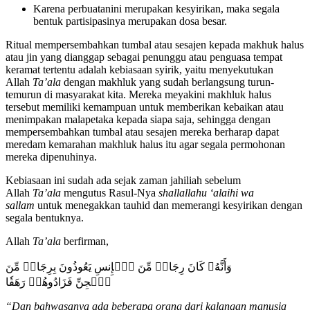
Karena perbuatanini merupakan kesyirikan, maka segala
bentuk partisipasinya merupakan dosa besar.
Ritual mempersembahkan tumbal atau sesajen kepada makhuk halus
atau jin yang dianggap sebagai penunggu atau penguasa tempat
keramat tertentu adalah kebiasaan syirik, yaitu menyekutukan
Allah
Ta’ala
dengan makhluk yang sudah berlangsung turun-
temurun di masyarakat kita. Mereka meyakini makhluk halus
tersebut memiliki kemampuan untuk memberikan kebaikan atau
menimpakan malapetaka kepada siapa saja, sehingga dengan
mempersembahkan tumbal atau sesajen mereka berharap dapat
meredam kemarahan makhluk halus itu agar segala permohonan
mereka dipenuhinya.
Kebiasaan ini sudah ada sejak zaman jahiliah sebelum
Allah
Ta’ala
mengutus Rasul-Nya
shallallahu ‘alaihi wa
sallam
untuk menegakkan tauhid dan memerangi kesyirikan dengan
segala bentuknya.
Allah
Ta’ala
berfirman,
وَأَنَّهُۥ كَانَ رِجَالٞ مِّنَ ٱلۡإِنسِ يَعُوذُونَ بِرِجَالٖ مِّنَ
ٱلۡجِنِّ فَزَادُوهُمۡ رَهَقٗا
“
Dan bahwasanya ada beberapa orang dari kalangan manusia