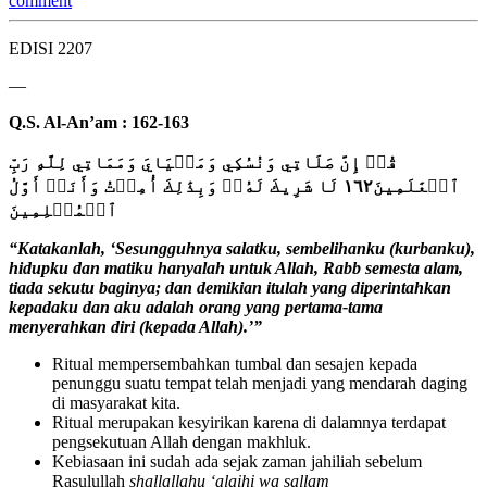
comment
EDISI 2207
—
Q.S. Al-An’am : 162-163
قُلۡ إِنَّ صَلَاتِي وَنُسُكِي وَمَحۡيَايَ وَمَمَاتِي لِلَّهِ رَبِّ
ٱ
لۡعَٰلَمِينَ
١٦٢ لَا شَرِيكَ لَهُ
ۥۖ
وَبِذَٰلِكَ أُمِرۡتُ وَأَنَا۠ أَوَّلُ
ٱ
لۡمُسۡلِمِينَ
“
Katakanlah, ‘Sesungguhnya salatku, sembelihanku (kurbanku),
hidupku dan matiku hanyalah untuk Allah, Rabb semesta alam,
tiada sekutu baginya; dan demikian itulah yang diperintahkan
kepadaku dan aku adalah orang yang pertama-tama
menyerahkan diri (kepada Allah).’”
Ritual mempersembahkan tumbal dan sesajen kepada
penunggu suatu tempat telah menjadi yang mendarah daging
di masyarakat kita.
Ritual merupakan kesyirikan karena di dalamnya terdapat
pengsekutuan Allah dengan makhluk.
Kebiasaan ini sudah ada sejak zaman jahiliah sebelum
Rasulullah
shallallahu ‘alaihi wa sallam