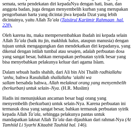
semata, serta pendekatan diri kepadaNya dengan hati, lisan, dan
anggota badan, juga dengan menyembelih kurban yang merupakan
pengorbanan harta yang dicintai jiwa kepada Dzat yang lebih
dicintainya, yaitu Allah
Ta’ala
(
Taisiirul Kariimir Rahmaan hal.
228
)
.
Oleh karena itu, maka mempersembahkan ibadah ini kepada selain
Allah
Ta’ala
(baik itu jin, makhluk halus, ataupun manusia) dengan
tujuan untuk mengagungkan dan mendekatkan diri kepadanya, yang
dikenal dengan istilah tumbal atau sesajen, adalah perbuatan dosa
yang sangat besar, bahkan merupakan perbuatan syirik besar yang
bisa menyebabkan pelakunya keluar dari agama Islam.
Dalam sebuah hadis shahih, dari Ali bin Abi Thalib
radhiallahu
‘anhu,
bahwa Rasulullah
shallallahu ‘alaihi wa
sallam
bersabda bahwa,
Allah melaknat orang yang menyembelih
(berkurban) untuk selain
–
Nya
. (H.R. Muslim)
Hadis ini menunjukkan ancaman besar bagi orang yang
menyembelih (berkurban) untuk selain-Nya. Karena perbuatan ini
termasuk dosa yang sangat besar, bahkan termasuk perbuatan syirik
kepada Allah
Ta’ala
, sehingga pelakunya pantas untuk
mandapatkan laknat Allah
Ta’ala
dan dijauhkan dari rahmat-Nya
(
At
Tamhiid Li Syarhi Kitaabit Tauhiid
hal. 146).