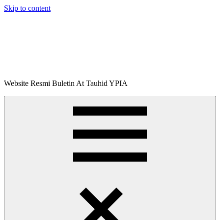
Skip to content
Buletin
Website Resmi Buletin At Tauhid YPIA
At-
Tauhid