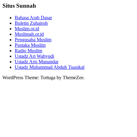
Situs Sunnah
Bahasa Arab Dasar
Buletin Zuhairoh
Muslim.or.id
Muslimah.or.id
Pengusaha Muslim
Pustaka Muslim
Radio Muslim
Ustadz Ari Wahyudi
Ustadz Aris Munandar
Ustadz Muhammad Abduh Tuasikal
WordPress Theme: Tortuga by ThemeZee.