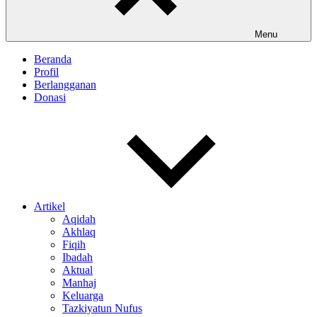
Menu
Beranda
Profil
Berlangganan
Donasi
Artikel
Aqidah
Akhlaq
Fiqih
Ibadah
Aktual
Manhaj
Keluarga
Tazkiyatun Nufus