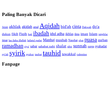
Paling Banyak Dicari
Aqidah
cinta
akhlak
bid'ah
do'a
akidah
amal
Adab
Dakwah
ibadah
idul adha
fikih
Fiqih
ikhlas
iman
Islam
dukun
ilmu
hati
istighfar
puasa
Manhaj
musibah
qurban
jimat
Nasehat
laa ilaha illallah
lailatul qadar
obat
ramadhan
sunnah
shalat
sabar
syahadat
sahabat nabi
surga
riya'
sihir
tauhid
syirik
tawakkal
syi'ah
syukur
taubat
valentine
Fanpage