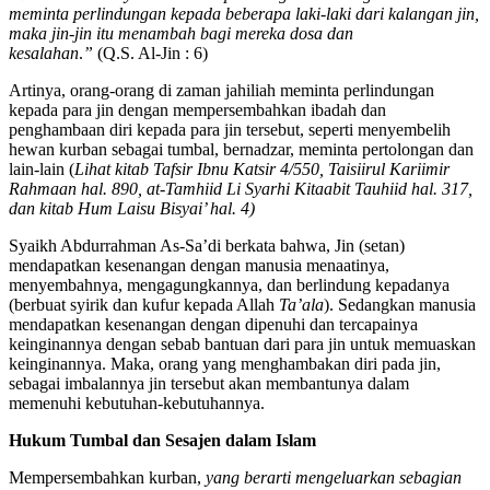
meminta perlindungan kepada beberapa laki-laki dari kalangan jin,
maka jin-jin
itu menambah bagi mereka dosa dan
kesalahan
.
”
(Q.S. Al-Jin : 6)
Artinya, orang-orang di zaman jahiliah meminta perlindungan
kepada para jin dengan mempersembahkan ibadah dan
penghambaan diri kepada para jin tersebut, seperti menyembelih
hewan kurban sebagai tumbal, bernadzar, meminta pertolongan dan
lain-lain (
Lihat kitab
Tafsir Ibnu Katsir
4/550,
Taisiirul Kariimir
Rahmaan
hal. 890,
at-Tamhiid Li Syarhi Kitaabit Tauhiid
hal. 317,
dan kitab
Hum Laisu Bisyai
’ hal. 4)
Syaikh Abdurrahman As-Sa’di berkata bahwa, Jin (setan)
mendapatkan kesenangan dengan manusia menaatinya,
menyembahnya, mengagungkannya, dan berlindung kepadanya
(berbuat syirik dan kufur kepada Allah
Ta’ala
). Sedangkan manusia
mendapatkan kesenangan dengan dipenuhi dan tercapainya
keinginannya dengan sebab bantuan dari para jin untuk memuaskan
keinginannya. Maka, orang yang menghambakan diri pada jin,
sebagai imbalannya jin tersebut akan membantunya dalam
memenuhi kebutuhan-kebutuhannya.
Hukum Tumbal dan Sesajen dalam Islam
Mempersembahkan kurban,
yang berarti mengeluarkan sebagian