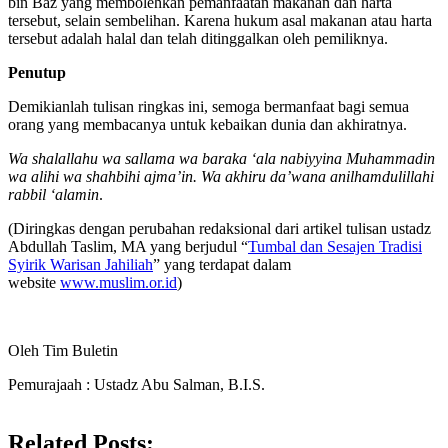
bin Baz yang membolehkan pemanfaatan makanan dan harta
tersebut, selain sembelihan. Karena hukum asal makanan atau harta
tersebut adalah halal dan telah ditinggalkan oleh pemiliknya.
Penutup
Demikianlah tulisan ringkas ini, semoga bermanfaat bagi semua
orang yang membacanya untuk kebaikan dunia dan akhiratnya.
Wa shalallahu wa sallama wa baraka ‘ala nabiyyina Muhammadin
wa alihi wa shahbihi ajma’in. Wa akhiru da’wana anilhamdulillahi
rabbil ‘alamin
.
(Diringkas dengan perubahan redaksional dari artikel tulisan ustadz
Abdullah Taslim, MA yang berjudul “
Tumbal dan Sesajen Tradisi
Syirik Warisan Jahiliah
” yang terdapat dalam
website
www.muslim.or.id
)
Oleh Tim Buletin
Pemurajaah : Ustadz Abu Salman, B.I.S.
Related Posts: