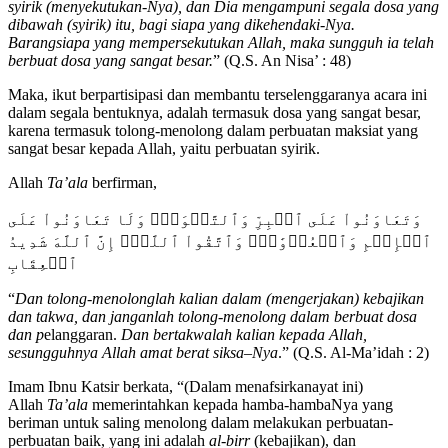
syirik (menyekutukan-Nya), dan Dia mengampuni segala dosa yang
dibawah
(syirik) itu, bagi siapa yang dikehendaki-Nya.
Barangsiapa yang mempersekutukan Allah, maka sungguh ia telah
berbuat dosa yang sangat besar.
” (Q.S. An Nisa’ : 48)
Maka, ikut berpartisipasi dan membantu terselenggaranya acara ini
dalam segala bentuknya, adalah termasuk dosa yang sangat besar,
karena termasuk tolong-menolong dalam perbuatan maksiat yang
sangat besar kepada Allah, yaitu perbuatan syirik.
Allah
Ta’ala
berfirman,
وَتَعَاوَنُواْ عَلَى ٱلۡبِرِّ وَٱلتَّقۡوَىٰۖ وَلَا تَعَاوَنُواْ عَلَى
ٱلۡإِثۡمِ وَٱلۡعُدۡوَٰنِۚ وَٱتَّقُواْ ٱللَّهَۖ إِنَّ ٱللَّهَ شَدِيدُ
ٱلۡعِقَابِ
“
Dan tolong-menolonglah ka
lian
dalam (mengerjakan) kebajikan
dan takwa, dan janganlah tolong-menolong dalam berbuat dosa
dan p
elanggaran.
Dan bertakwalah ka
lian
kepada Allah,
sesungguhnya Allah amat berat siksa
–
Nya
.” (Q.S. Al-Ma’idah : 2)
Imam Ibnu Katsir berkata, “(Dalam menafsirkanayat ini)
Allah
Ta’ala
memerintahkan kepada hamba-hambaNya yang
beriman untuk saling menolong dalam melakukan perbuatan-
perbuatan baik, yang ini adalah
al-birr
(kebajikan), dan