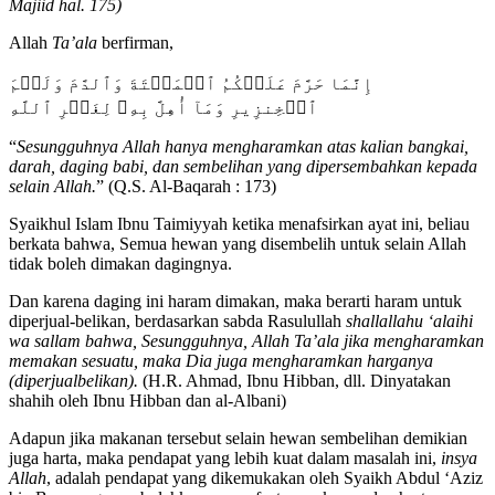
Majiid
hal. 175)
Allah
Ta’ala
berfirman,
إِنَّمَا حَرَّمَ عَلَيۡكُمُ ٱلۡمَيۡتَةَ وَٱلدَّمَ وَلَحۡمَ
ٱلۡخِنزِيرِ وَمَآ أُهِلَّ بِهِۦ لِغَيۡرِ ٱللَّهِ
“
Sesungguhnya Allah hanya mengharamkan
atas kalian
bangkai,
darah, daging babi, dan sembelihan yang dipersembahkan kepada
selain Allah.
” (Q.S. Al-Baqarah : 173)
Syaikhul Islam Ibnu Taimiyyah ketika menafsirkan ayat ini, beliau
berkata bahwa, Semua hewan yang disembelih untuk selain Allah
tidak boleh dimakan dagingnya.
Dan karena daging ini haram dimakan, maka berarti haram untuk
diperjual-belikan, berdasarkan sabda Rasulullah
shallallahu ‘alaihi
wa sallam
bahwa
,
Sesungguhnya, Allah Ta’ala jika mengharamkan
memakan sesuatu, maka Dia juga mengharamkan harganya
(diperjualbelikan).
(H.R. Ahmad, Ibnu Hibban, dll. Dinyatakan
shahih oleh Ibnu Hibban dan al-Albani)
Adapun jika makanan tersebut selain hewan sembelihan demikian
juga harta, maka pendapat yang lebih kuat dalam masalah ini,
insya
Allah
, adalah pendapat yang dikemukakan oleh Syaikh Abdul ‘Aziz