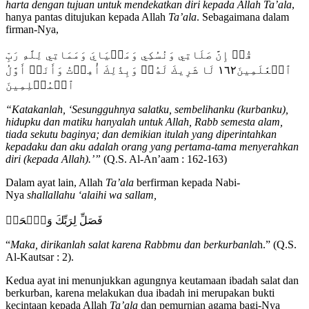
harta dengan tujuan untuk mendekatkan diri kepada Allah Ta’ala
,
hanya pantas ditujukan kepada Allah
Ta’ala
. Sebagaimana dalam
firman-Nya,
قُلۡ إِنَّ صَلَاتِي وَنُسُكِي وَمَحۡيَايَ وَمَمَاتِي لِلَّهِ رَبِّ
ٱلۡعَٰلَمِينَ١٦٢ لَا شَرِيكَ لَهُۥۖ وَبِذَٰلِكَ أُمِرۡتُ وَأَنَا۠ أَوَّلُ
ٱلۡمُسۡلِمِينَ
“
Katakanlah, ‘Sesungguhnya salatku, sembelihanku (kurbanku),
hidupku dan matiku hanyalah untuk Allah, Rabb semesta alam,
tiada sekutu baginya; dan demikian itulah yang diperintahkan
kepadaku dan aku adalah orang yang pertama-tama menyerahkan
diri (kepada Allah).’”
(Q.S. Al-An’aam : 162-163)
Dalam ayat lain, Allah
Ta’ala
berfirman kepada Nabi-
Nya
shallallahu ‘alaihi wa sallam,
فَصَلِّ لِرَبِّكَ وَٱنۡحَرۡ
“
Maka, dirikanlah salat karena Rabbmu dan berkurbanla
h.” (Q.S.
Al-Kautsar : 2).
Kedua ayat ini menunjukkan agungnya keutamaan ibadah salat dan
berkurban, karena melakukan dua ibadah ini merupakan bukti
kecintaan kepada Allah
Ta’ala
dan pemurnian agama bagi-Nya