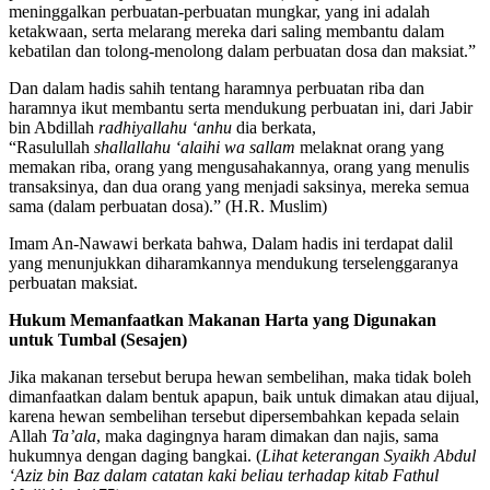
meninggalkan perbuatan-perbuatan mungkar, yang ini adalah
ketakwaan, serta melarang mereka dari saling membantu dalam
kebatilan dan tolong-menolong dalam perbuatan dosa dan maksiat.”
Dan dalam hadis sahih tentang haramnya perbuatan riba dan
haramnya ikut membantu serta mendukung perbuatan ini, dari Jabir
bin Abdillah
radhiyallahu ‘anhu
dia berkata,
“Rasulullah
shallallahu ‘alaihi wa sallam
melaknat orang yang
memakan riba, orang yang mengusahakannya, orang yang menulis
transaksinya, dan dua orang yang menjadi saksinya, mereka semua
sama (dalam perbuatan dosa).” (H.R. Muslim)
Imam An-Nawawi berkata bahwa, Dalam hadis ini terdapat dalil
yang menunjukkan diharamkannya mendukung terselenggaranya
perbuatan maksiat.
Hukum Memanfaatkan Makanan Harta yang Digunakan
untuk Tumbal (Sesajen)
Jika makanan tersebut berupa hewan sembelihan, maka tidak boleh
dimanfaatkan dalam bentuk apapun, baik untuk dimakan atau dijual,
karena hewan sembelihan tersebut dipersembahkan kepada selain
Allah
Ta’ala
, maka dagingnya haram dimakan dan najis, sama
hukumnya dengan daging bangkai. (
Lihat keterangan Syaikh Abdul
‘Aziz bin Baz dalam catatan kaki beliau terhadap kitab
Fathul