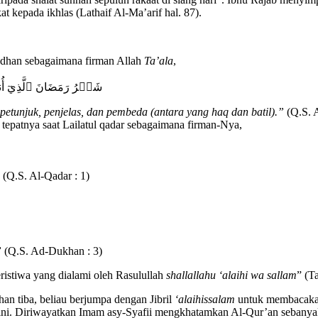
at kepada ikhlas (Lathaif Al-Ma’arif hal. 87).
adhan sebagaimana firman Allah
Ta’ala
,
شَهۡرُ رَمَضَانَ ٱلَّذِيٓ أُ
tunjuk, penjelas, dan pembeda (antara yang haq dan batil).”
(Q.S. A
 tepatnya saat Lailatul qadar sebagaimana firman-Nya,
(Q.S. Al-Qadar : 1)
”
(Q.S. Ad-Dukhan : 3)
eristiwa yang dialami oleh Rasulullah
shallallahu ‘alaihi wa sallam
” (T
an tiba, beliau berjumpa dengan Jibril
‘alaihissalam
untuk membacakan 
ni. Diriwayatkan Imam asy-Syafii mengkhatamkan Al-Qur’an sebanyak 