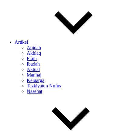
Artikel
Aqidah
Akhlaq
Fiqih
Ibadah
Aktual
Manhaj
Keluarga
Tazkiyatun Nufus
Nasehat