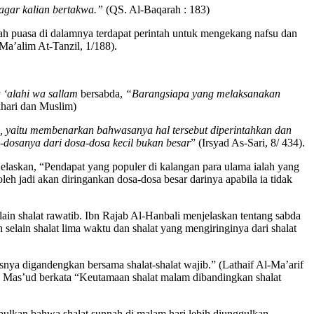
agar kalian bertakwa.”
(QS. Al-Baqarah : 183)
dah puasa di dalamnya terdapat perintah untuk mengekang nafsu dan
Ma’alim At-Tanzil, 1/188).
u ‘alahi wa sallam
bersabda,
“Barangsiapa yang melaksanakan
hari dan Muslim)
 yaitu membenarkan bahwasanya hal tersebut diperintahkan dan
dosanya dari dosa-dosa kecil bukan besar
” (Irsyad As-Sari, 8/ 434).
elaskan, “Pendapat yang populer di kalangan para ulama ialah yang
h jadi akan diringankan dosa-dosa besar darinya apabila ia tidak
elain shalat rawatib. Ibn Rajab Al-Hanbali menjelaskan tentang sabda
selain shalat lima waktu dan shalat yang mengiringinya dari shalat
usnya digandengkan bersama shalat-shalat wajib.” (Lathaif Al-Ma’arif
nu Mas’ud berkata “Keutamaan shalat malam dibandingkan shalat
mpulkan bahwa shalat sunnah di malam hari lebih diunggulkan