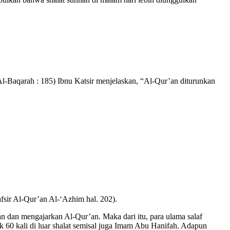
l-Baqarah : 185) Ibnu Katsir menjelaskan, “Al-Qur’an diturunkan
afsir Al-Qur’an Al-‘Azhim hal. 202).
dan mengajarkan Al-Qur’an. Maka dari itu, para ulama salaf
60 kali di luar shalat semisal juga Imam Abu Hanifah. Adapun