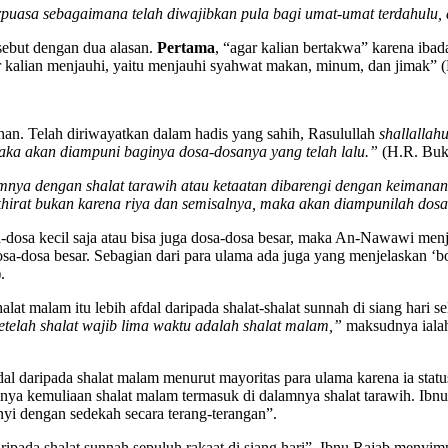
puasa sebagaimana telah diwajibkan pula bagi umat-umat terdahulu, 
sebut dengan dua alasan.
Pertama
, “agar kalian bertakwa” karena iba
ar kalian menjauhi, yaitu menjauhi syahwat makan, minum, dan jimak” (
han. Telah diriwayatkan dalam hadis yang sahih, Rasulullah
shallallah
ka akan diampuni baginya dosa-dosanya yang telah lalu.”
(H.R. Buk
ya dengan shalat tarawih atau ketaatan dibarengi dengan keimanan,
rat bukan karena riya dan semisalnya, maka akan diampunilah dosa-
dosa kecil saja atau bisa juga dosa-dosa besar, maka An-Nawawi menj
-dosa besar. Sebagian dari para ulama ada juga yang menjelaskan ‘bole
.
at malam itu lebih afdal daripada shalat-shalat sunnah di siang hari s
setelah shalat wajib lima waktu adalah shalat malam,”
maksudnya ialah 
dal daripada shalat malam menurut mayoritas para ulama karena ia stat
gginya kemuliaan shalat malam termasuk di dalamnya shalat tarawih. Ib
yi dengan sedekah secara terang-terangan”.
aripada shalat sunnah sepuluh rakaat di siang hari”. Ibnu Rajab menyi