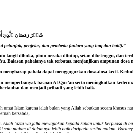
شَهۡرُ رَمَضَانَ
ٱ
لَّذِيٓ
أُن
petunjuk, penjelas, dan pembeda (antara yang haq dan batil).”
tu langit dibuka, pintu neraka ditutup, setan dibelenggu, dan te
u. Balasan pahalanya tak terbatas, menjanjikan ampunan dosa ma
mengharap pahala dapat menggugurkan dosa-dosa kecil. Keduduk
n memperbanyak bacaan Al-Qur’an serta meningkatkan kederma
ertaubat dan menjadi pribadi yang lebih baik.
h umat Islam karena ialah bulan yang Allah sebutkan secara khusus 
ernah bersabda,
llah ‘azza wa jalla mewajibkan kepada kalian untuk berpuasa di bulan
liki satu malam di dalamnya lebih baik daripada seribu malam. Baran