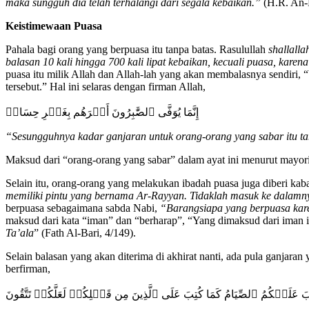
maka sungguh dia telah terhalangi dari segala kebaikan.”
(H.R. An-N
Keistimewaan Puasa
Pahala bagi orang yang berpuasa itu tanpa batas. Rasulullah
shallalla
balasan 10 kali hingga 700 kali lipat kebaikan, kecuali puasa, ka
puasa itu milik Allah dan Allah-lah yang akan membalasnya sendiri,
tersebut.” Hal ini selaras dengan firman Allah,
إِنَّمَا يُوَفَّى ٱلصَّٰبِرُونَ أَجۡرَهُم بِغَيۡرِ حِسَابٖ
“Sesungguhnya kadar ganjaran untuk orang-orang yang sabar itu ta
Maksud dari “orang-orang yang sabar” dalam ayat ini menurut mayor
Selain itu, orang-orang yang melakukan ibadah puasa juga diberi k
memiliki pintu yang bernama Ar-Rayyan. Tidaklah masuk ke dalamny
berpuasa sebagaimana sabda Nabi,
“Barangsiapa yang berpuasa kar
maksud dari kata “iman” dan “berharap”, “Yang dimaksud dari iman 
Ta’ala
” (Fath Al-Bari, 4/149).
Selain balasan yang akan diterima di akhirat nanti, ada pula ganjara
berfirman,
واْ كُتِبَ عَلَيۡكُمُ ٱلصِّيَامُ كَمَا كُتِبَ عَلَى ٱلَّذِينَ مِن قَبۡلِكُمۡ لَعَلَّكُمۡ تَتَّقُونَ