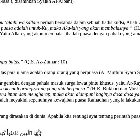
asa’i, disahihkan Syaikh Al-Albani).
hu ‘alaihi wa sallam
pernah bersabda dalam sebuah hadis kudsi, Allah
rena puasa adalah untuk-Ku, maka Aku-lah yang akan membalasnya.”
(H.
 “Yaitu Allah yang akan membalas ibadah puasa dengan pahala yang ama
npa batas.”
(Q.S. Az-Zumar : 10)
itas para ulama adalah orang-orang yang berpuasa (Al-Mufhim Syarh S
abar gembira dengan pahala masuk surga lewat pintu khusus, yaitu A
a kecuali orang-orang yang ahli berpuasa.”
(H.R. Bukhari dan Musli
ena iman dan mengharap, maka akan diampuni baginya dosa-dosa yang
ialah meyakini sepenuhnya kewajiban puasa Ramadhan yang ia lakukan
n yang dirasakan di dunia. Apabila kita renungi ayat tentang perintah 
يَٰٓأَيُّهَا ٱلَّذِينَ ءَامَنُ