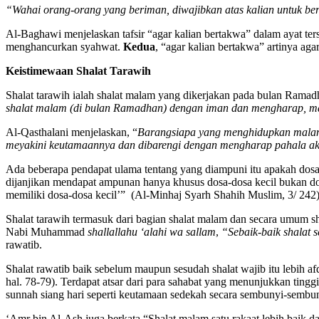
“Wahai orang-orang yang beriman, diwajibkan atas kalian untuk ber
Al-Baghawi menjelaskan tafsir “agar kalian bertakwa” dalam ayat ter
menghancurkan syahwat.
Kedua
, “agar kalian bertakwa” artinya ag
Keistimewaan Shalat Tarawih
Shalat tarawih ialah shalat malam yang dikerjakan pada bulan Ramad
shalat malam (di bulan Ramadhan) dengan iman dan mengharap, ma
Al-Qasthalani menjelaskan, “
Barangsiapa yang menghidupkan malamn
meyakini keutamaannya dan dibarengi dengan mengharap pahala akhi
Ada beberapa pendapat ulama tentang yang diampuni itu apakah dosa-
dijanjikan mendapat ampunan hanya khusus dosa-dosa kecil bukan dosa
memiliki dosa-dosa kecil’” (Al-Minhaj Syarh Shahih Muslim, 3/ 242)
Shalat tarawih termasuk dari bagian shalat malam dan secara umum shal
Nabi Muhammad
shallallahu ‘alahi wa sallam
,
“Sebaik-baik shalat 
rawatib.
Shalat rawatib baik sebelum maupun sesudah shalat wajib itu lebih af
hal. 78-79). Terdapat atsar dari para sahabat yang menunjukkan tin
sunnah siang hari seperti keutamaan sedekah secara sembunyi-sembun
‘Amr bin Al-Ash juga berkata “Shalat malam satu rakaat lebih baik d