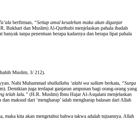
Ta’ala
berfirman,
“Setiap amal kesalehan maka akan diganjar
R. Bukhari dan Muslim) Al-Qurthubi menjelaskan pahala ibadah
t banyak tanpa penentuan berapa kadarnya dan berapa lipat pahala
hahih Muslim, 3/ 212).
r-Rayyan. Nabi Muhammad
shallallahu ‘alahi wa sallam
berkata,
“Surga
m). Demikian juga terdapat ganjaran ampunan bagi orang-orang yang
 telah lalu.”
(H.R. Muslim) Ibnu Hajar Al-Asqalani menjelaskan
 dan maksud dari ‘mengharap’ ialah mengharap balasan dari Allah
puasa, maka kita akan mengetahui bahwa takwa adalah tujuannya. Allah