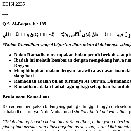
EDISI 2235
—-
Q.S. Al-Baqarah : 185
زِلَ فِيهِ
ٱ
لۡقُرۡءَانُ
هُدٗى لِّلنَّاسِ وَبَيِّنَٰتٖ مِّنَ
ٱ
لۡهُدَىٰ
وَ
ٱ
لۡفُرۡقَانِ
“Bulan Ramadhan yang Al-Qur’an diturunkan di dalamnya sebagai 
Bulan Ramadhan merupakan
bulan penuh berkah saat pin
Ibadah ini melatih kesabaran dengan mengekang hawa nafs
Rayyan
.
Menghidupkan malam dengan tarawih atas dasar iman dan 
siang hari.
Ramadhan adalah bulan turunnya Al-Qur’an. Disunnahka
Ramadhan adalah hadiah agung bagi setiap hamba untuk b
Keutamaan Ramadhan
Ramadhan merupakan bulan yang paling ditunggu-tunggu oleh seluru
pahala di dalamnya. Nabi Muhammad
shallallahu ‘alaihi wa sallam
p
“Telah datang kepada kalian bulan Ramadhan, bulan yang diberkahi. A
pintu-pintu neraka, dan dibelenggulah para setan, serta Allah memi