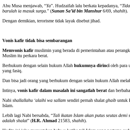
Abu Musa menjawab, “
Ya
”. Hudzaifah lalu berkata kepadanya, “
Tida
barulah ia masuk surga.
” (
Sunan Sa’id bin Manshur
6/69,
shahih
).
Dengan demikian, terorisme tidak layak disebut jihad.
Vonis kafir tidak bisa sembarangan
M
emvonis kafir
muslimin yang berada di pemerintahan atau perangka
Muslim itu perkara berat.
Berhukum dengan selain hukum Allah
hukumnya dirinci
oleh para 
yang fasiq.
Dan bisa jadi orang yang berhukum dengan selain hukum Allah melak
Intinya,
vonis kafir dalam masalah ini sangatlah berat
dan berbahay
Nabi
shallallahu ‘alaihi wa sallam
sendiri pernah shalat
ghaib
untuk 
Islam.
Lebih lagi Nabi bersabda, “
Tali ikatan Islam akan putus seutas demi 
adalah shalat
” (
H.R. Ahmad
21583,
shahih
).