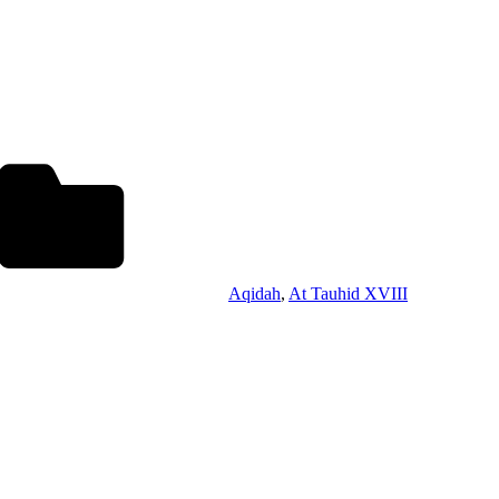
Aqidah
,
At Tauhid XVIII