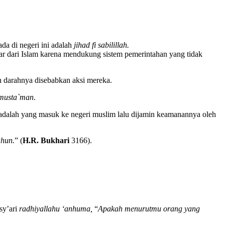
da di negeri ini adalah
jihad fi sabilillah.
uar dari Islam karena mendukung sistem pemerintahan yang tidak
ah darahnya disebabkan aksi mereka.
musta
`
man
.
adalah yang masuk ke negeri muslim lalu dijamin keamanannya oleh
ahun.
” (
H.R. Bukhari
3166).
sy’ari
radhiyallahu ‘anhuma,
“
Apakah menurutmu orang yang