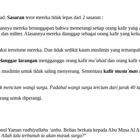
had.
Sasaran
teror mereka tidak lepas dari 2 sasaran :
asannya mereka beranggapan bahwa memerangi setiap orang kafir yang a
 dan militer. Alasannya mereka dianggap sebagai orang kafir yang kel
i-aksi terorisme mereka. Dan tidak sedikit kaum muslimin yang tertump
elanggar larangan
mengganggu orang kafir
mu’ahad
dan orang kafir
m muslimin untuk tidak saling menyerang. Sementara
kafir
musta
`
man
 mencium wangi surga. Padahal wangi surga tercium dari jarak 40 t
arang untuk diperangi.
Ibnul Yaman
radhiyallahu ‘anhu
. Beliau berkata kepada Abu Musa Al A
Allah lalu terbunuh ia akan masuk surga
?”