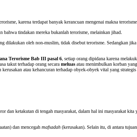
terorisme, karena terdapat banyak kerancuan mengenai makna terorisme
n bahwa tindakan mereka bukanlah terorisme, melainkan jihad.
ang dilakukan oleh non-muslim, tidak disebut terorisme. Sedangkan jik
na Terorisme Bab III pasal 6
, setiap orang dipidana karena melaku
asa takut terhadap orang secara
meluas
atau menimbulkan korban yang 
rusakan atau kehancuran terhadap obyek-obyek vital yang strategis atau
or dan ketakutan di tengah masyarakat, dalam hal ini masyarakat kita y
aatan) dan mencegah
mafsadah
(kerusakan). Selain itu, di antara tuju