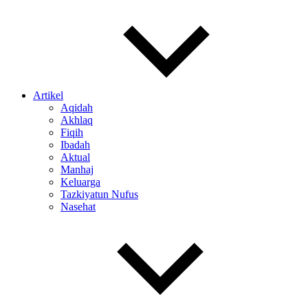
Artikel
Aqidah
Akhlaq
Fiqih
Ibadah
Aktual
Manhaj
Keluarga
Tazkiyatun Nufus
Nasehat