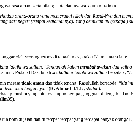
ngnya rasa aman, serta hilang harta dan nyawa kaum muslimin.
rhadap orang-orang yang memerangi Allah dan Rasul-Nya dan membuat
ang dari negeri (tempat kediamannya). Yang demikian itu (sebagai) s
 dilanggar oleh seorang teroris di tengah masyarakat Islam, antara lain:
llahu ‘alaihi wa sallam
, “
Janganlah kalian
membahayakan
dan saling
slimin. Padahal Rasulullah
shallallahu ‘alaihi wa sallam
bersabda, “
H
imin merasa
tidak aman
dan tidak tenang. Rasulullah bersabda, “
Mu’mi
 lisan atau tangannya.
” (
R. Ahmad
11/137,
shahih
).
adap muslim yang lain, walaupun berupa gangguan di tengah jalan. N
slim
35).
h bom di jalan dan di tempat-tempat yang terdapat banyak orang? Da