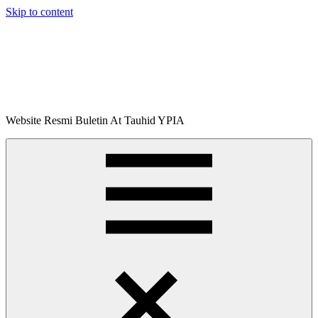
Skip to content
Buletin
Website Resmi Buletin At Tauhid YPIA
At-
Tauhid