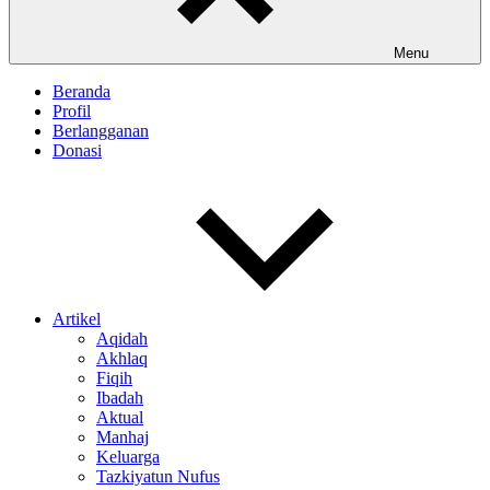
Menu
Beranda
Profil
Berlangganan
Donasi
Artikel
Aqidah
Akhlaq
Fiqih
Ibadah
Aktual
Manhaj
Keluarga
Tazkiyatun Nufus