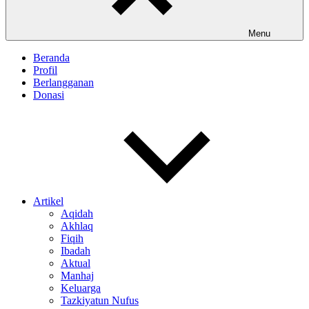
Menu
Beranda
Profil
Berlangganan
Donasi
Artikel
Aqidah
Akhlaq
Fiqih
Ibadah
Aktual
Manhaj
Keluarga
Tazkiyatun Nufus