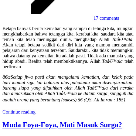
17 comments
Betapa banyak berita kematian yang sampai di telinga kita, mungkin
mengkhabarkan bahwa tetangga kita, kerabat kita, saudara kita atau
teman kita telah meninggal dunia, menghadap Allah
Taâ€™ala
.
Akan tetapi betapa sedikit dari diri kita yang mampu mengambil
pelajaran dari kenyataan tersebut. Saudaraku, kita tidak memungkiri
bahwa datangnya kematian itu adalah pasti. Tidak ada manusia yang
hidup abadi. Realita telah membuktikannya. Allah
Taâ€™ala
telah
berfirman.
â€œSetiap jiwa pasti akan mengalami kematian, dan kelak pada
hari kiamat saja lah balasan atas pahalamu akan disempurnakan,
barang siapa yang dijauhkan oleh Allah Taâ€™ala dari neraka
dan dimasukkan oleh Allah Taâ€™ala ke dalam surga, sungguh dia
adalah orang yang beruntung (sukses).â€ (QS. Ali Imran : 185)
Continue reading
Muda Foya-Foya, Mati Masuk Surga?