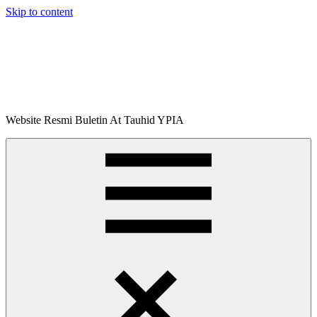
Skip to content
Buletin
Website Resmi Buletin At Tauhid YPIA
At-
Tauhid