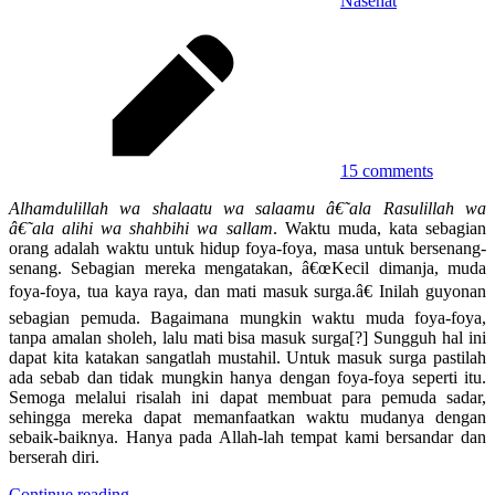
Nasehat
15 comments
Alhamdulillah wa shalaatu wa salaamu â€˜ala Rasulillah wa
â€˜ala alihi wa shahbihi wa sallam
. Waktu muda, kata sebagian
orang adalah waktu untuk hidup foya-foya, masa untuk bersenang-
senang. Sebagian mereka mengatakan, â€œKecil dimanja, muda
foya-foya, tua kaya raya, dan mati masuk surga.â€ Inilah guyonan
sebagian pemuda. Bagaimana mungkin waktu muda foya-foya,
tanpa amalan sholeh, lalu mati bisa masuk surga[?] Sungguh hal ini
dapat kita katakan sangatlah mustahil. Untuk masuk surga pastilah
ada sebab dan tidak mungkin hanya dengan foya-foya seperti itu.
Semoga melalui risalah ini dapat membuat para pemuda sadar,
sehingga mereka dapat memanfaatkan waktu mudanya dengan
sebaik-baiknya. Hanya pada Allah-lah tempat kami bersandar dan
berserah diri.
Continue reading