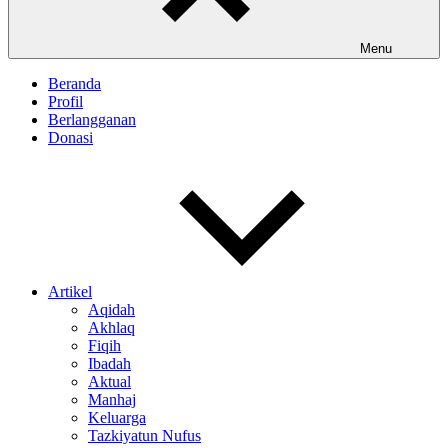
Menu
Beranda
Profil
Berlangganan
Donasi
Artikel
Aqidah
Akhlaq
Fiqih
Ibadah
Aktual
Manhaj
Keluarga
Tazkiyatun Nufus