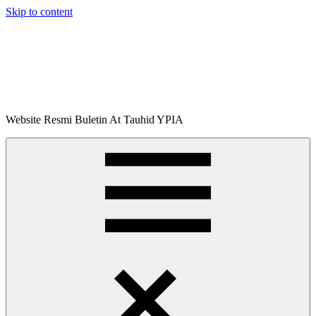
Skip to content
Buletin
Website Resmi Buletin At Tauhid YPIA
At-
Tauhid