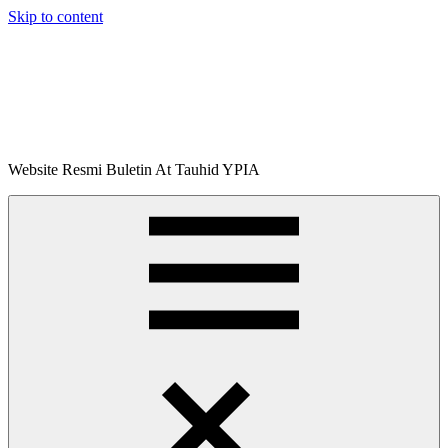
Skip to content
Buletin
Website Resmi Buletin At Tauhid YPIA
At-
Tauhid