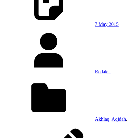
7 May 2015
Redaksi
Akhlaq
,
Aqidah
,