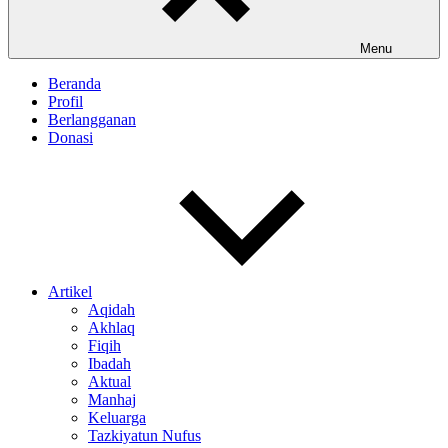
Menu
Beranda
Profil
Berlangganan
Donasi
Artikel
Aqidah
Akhlaq
Fiqih
Ibadah
Aktual
Manhaj
Keluarga
Tazkiyatun Nufus