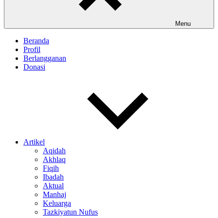
Menu
Beranda
Profil
Berlangganan
Donasi
Artikel
Aqidah
Akhlaq
Fiqih
Ibadah
Aktual
Manhaj
Keluarga
Tazkiyatun Nufus