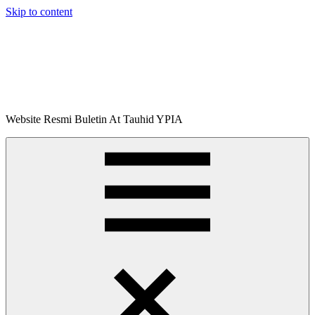
Skip to content
Buletin
Website Resmi Buletin At Tauhid YPIA
At-
Tauhid