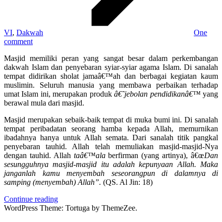
VI
,
Dakwah
One
comment
Masjid memiliki peran yang sangat besar dalam perkembangan
dakwah Islam dan penyebaran syiar-syiar agama Islam. Di sanalah
tempat didirikan sholat jamaâ€™ah dan berbagai kegiatan kaum
muslimin. Seluruh manusia yang membawa perbaikan terhadap
umat Islam ini, merupakan produk
â€˜jebolan pendidikanâ€™
yang
berawal mula dari masjid.
Masjid merupakan sebaik-baik tempat di muka bumi ini. Di sanalah
tempat peribadatan seorang hamba kepada Allah, memurnikan
ibadahnya hanya untuk Allah semata. Dari sanalah titik pangkal
penyebaran tauhid. Allah telah memuliakan masjid-masjid-Nya
dengan tauhid. Allah
taâ€™ala
berfirman (yang artinya), â€œ
Dan
sesungguhnya masjid-masjid itu adalah kepunyaan Allah. Maka
janganlah kamu menyembah seseorangpun di dalamnya di
samping (menyembah) Allah”
.
(QS. Al Jin: 18)
Continue reading
WordPress Theme: Tortuga by ThemeZee.