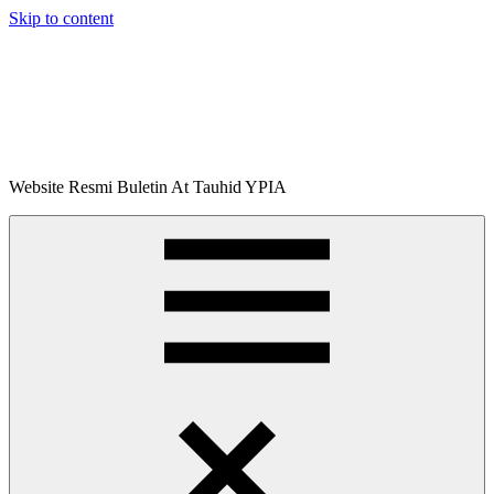
Skip to content
Buletin
Website Resmi Buletin At Tauhid YPIA
At-
Tauhid