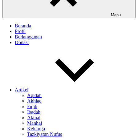
Menu
Beranda
Profil
Berlangganan
Donasi
Artikel
Aqidah
Akhlaq
Fiqih
Ibadah
Aktual
Manhaj
Keluarga
Tazkiyatun Nufus