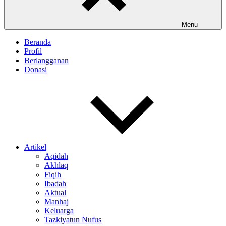
Menu
Beranda
Profil
Berlangganan
Donasi
Artikel
Aqidah
Akhlaq
Fiqih
Ibadah
Aktual
Manhaj
Keluarga
Tazkiyatun Nufus