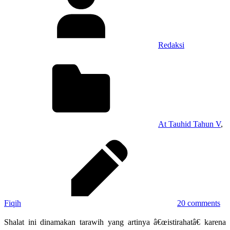
Redaksi
At Tauhid Tahun V
,
Fiqih
20 comments
Shalat ini dinamakan tarawih yang artinya â€œistirahatâ€ karena