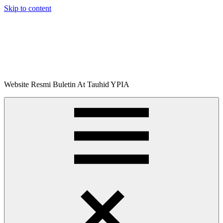
Skip to content
Buletin
Website Resmi Buletin At Tauhid YPIA
At-
Tauhid