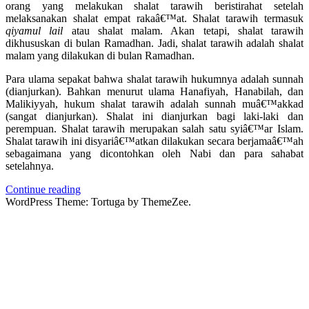
orang yang melakukan shalat tarawih beristirahat setelah
melaksanakan shalat empat rakaâ€™at. Shalat tarawih termasuk
qiyamul lail
atau shalat malam. Akan tetapi, shalat tarawih
dikhususkan di bulan Ramadhan. Jadi, shalat tarawih adalah shalat
malam yang dilakukan di bulan Ramadhan.
Para ulama sepakat bahwa shalat tarawih hukumnya adalah sunnah
(dianjurkan). Bahkan menurut ulama Hanafiyah, Hanabilah, dan
Malikiyyah, hukum shalat tarawih adalah sunnah muâ€™akkad
(sangat dianjurkan). Shalat ini dianjurkan bagi laki-laki dan
perempuan. Shalat tarawih merupakan salah satu syiâ€™ar Islam.
Shalat tarawih ini disyariâ€™atkan dilakukan secara berjamaâ€™ah
sebagaimana yang dicontohkan oleh Nabi dan para sahabat
setelahnya.
Continue reading
WordPress Theme: Tortuga by ThemeZee.