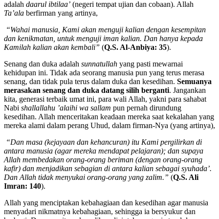
adalah
daarul ibtilaa’
(negeri tempat ujian dan cobaan). Allah
Ta’ala
berfirman yang artinya,
“Wahai manusia, Kami akan menguji kalian dengan kesempitan
dan kenikmatan, untuk menguji iman kalian. Dan hanya kepada
Kamilah kalian akan kembali”
(
Q.S. Al-Anbiya: 35
).
Senang dan duka adalah
sunnatullah
yang pasti mewarnai
kehidupan ini. Tidak ada seorang manusia pun yang terus merasa
senang, dan tidak pula terus dalam duka dan kesedihan.
Semuanya
merasakan senang dan duka datang silih berganti
. Jangankan
kita, generasi terbaik umat ini, para wali Allah, yakni para sahabat
Nabi
shallallahu ’alaihi wa sallam
pun pernah dirundung
kesedihan. Allah menceritakan keadaan mereka saat kekalahan yang
mereka alami dalam perang Uhud, dalam firman-Nya (yang artinya),
“Dan masa (kejayaan dan kehancuran) itu Kami pergilirkan di
antara manusia (agar mereka mendapat pelajaran); dan supaya
Allah membedakan orang-orang beriman (dengan orang-orang
kafir) dan menjadikan sebagian di antara kalian sebagai syuhada’.
Dan Allah tidak menyukai orang-orang yang zalim.”
(
Q.S. Ali
Imran: 140
).
Allah yang menciptakan kebahagiaan dan kesedihan agar manusia
menyadari nikmatnya kebahagiaan, sehingga ia bersyukur dan