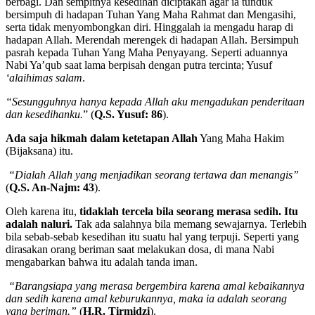
berbagi. Dan sempitnya kesedihan diciptakan agar ia tunduk
bersimpuh di hadapan Tuhan Yang Maha Rahmat dan Mengasihi,
serta tidak menyombongkan diri. Hinggalah ia mengadu harap di
hadapan Allah. Merendah merengek di hadapan Allah. Bersimpuh
pasrah kepada Tuhan Yang Maha Penyayang. Seperti aduannya
Nabi Ya’qub saat lama berpisah dengan putra tercinta; Yusuf
‘alaihimas salam
.
“Sesungguhnya hanya kepada Allah aku mengadukan penderitaan
dan kesedihanku.
” (
Q.S. Yusuf: 86
).
Ada saja hikmah dalam ketetapan Allah
Yang Maha Hakim
(Bijaksana) itu.
“Dialah Allah yang menjadikan seorang tertawa dan menangis”
(
Q.S. An-Najm: 43
).
Oleh karena itu,
tidaklah tercela bila seorang merasa sedih. Itu
adalah naluri.
Tak ada salahnya bila memang sewajarnya. Terlebih
bila sebab-sebab kesedihan itu suatu hal yang terpuji. Seperti yang
dirasakan orang beriman saat melakukan dosa, di mana Nabi
mengabarkan bahwa itu adalah tanda iman.
“Barangsiapa yang merasa bergembira karena amal kebaikannya
dan sedih karena amal keburukannya, maka ia adalah seorang
yang beriman.”
(
H.R. Tirmidzi
).