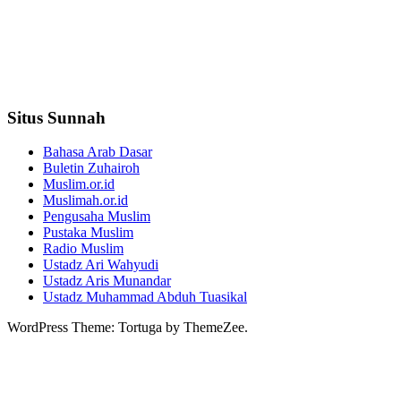
Situs Sunnah
Bahasa Arab Dasar
Buletin Zuhairoh
Muslim.or.id
Muslimah.or.id
Pengusaha Muslim
Pustaka Muslim
Radio Muslim
Ustadz Ari Wahyudi
Ustadz Aris Munandar
Ustadz Muhammad Abduh Tuasikal
WordPress Theme: Tortuga by ThemeZee.