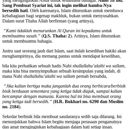
yang menginginkan Anda untuk senantiasa bahagia.
Allah
Ta’ala,
Sang Pembuat Syariat ini, tak ingin melihat hamba-Nya
bersedih hati
. Oleh karenanya, Islam diturunkan untuk membawa
kebahagiaan bagi segenap makhluk, bukan untuk menyusahkan.
Dalam surat Thaha Allah berfirman (yang artinya),
“Kami tidaklah menurunkan Al Quran ini kepadamu untuk
membuatmu susah.”
(
Q.S. Thaha: 2
). Artinya, Islam diturunkan
untuk membuatmu bahagia.
Justru saat seorang jauh dari Islam, saat itulah kesedihan hakiki akan
menghampirinya, dia memang pantas untuk mendapat kesedihan,
bila kita perhatikan sebuah hadis Nabi
shallallahu’alaihi wa sallam
,
maka kita bisa memyimpulkan sebuah kesimpulan yang indah, di
mana Nabi
shallallahu’alaihi wa sallam
pernah bersabda,
“Jika kalian bertiga maka janganlah dua orang berbicara/berbisik
bisik berduaan sementara yang ketiga tidak diajak, sampai kalian
bercampur dengan manusia. Karena hal ini bisa membuat orang
yang ketiga tadi bersedih.”
(
H.R. Bukhari no. 6290 dan Muslim
no. 2184
).
Sekedar berbisik bila membuat saudaranya sedih saja dilarang. Ini
menunjukkan bahwa Islam begitu menjaga perasaan penganutnya
dan amat menginginkan kebahagiaan dalam hati setiap insan.