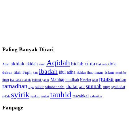
Paling Banyak Dicari
Aqidah
cinta
akhlak
bid'ah
do'a
akidah
amal
Adab
Dakwah
ibadah
idul adha
fikih
Fiqih
ikhlas
iman
Islam
dukun
ilmu
hati
istighfar
puasa
Manhaj
musibah
qurban
jimat
Nasehat
laa ilaha illallah
lailatul qadar
obat
ramadhan
sunnah
shalat
sabar
syahadat
sahabat nabi
surga
riya'
sihir
tauhid
syirik
tawakkal
syi'ah
syukur
taubat
valentine
Fanpage