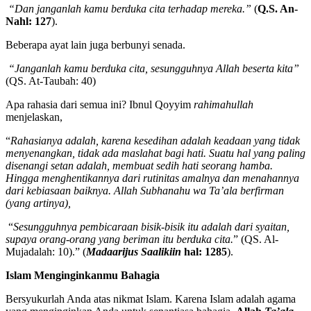
“Dan janganlah kamu berduka cita terhadap mereka.”
(
Q.S. An-
Nahl: 127
).
Beberapa ayat lain juga berbunyi senada.
“Janganlah kamu berduka cita, sesungguhnya Allah beserta kita”
(QS. At-Taubah: 40)
Apa rahasia dari semua ini? Ibnul Qoyyim
rahimahullah
menjelaskan,
“
Rahasianya adalah, karena kesedihan adalah keadaan yang tidak
menyenangkan, tidak ada maslahat bagi hati. Suatu hal yang paling
disenangi setan adalah, membuat sedih hati seorang hamba.
Hingga menghentikannya dari rutinitas amalnya dan menahannya
dari kebiasaan baiknya. Allah Subhanahu wa Ta’ala berfirman
(yang artinya),
“
Sesungguhnya pembicaraan bisik-bisik itu adalah dari syaitan,
supaya orang-orang yang beriman itu berduka cita.
” (QS. Al-
Mujadalah: 10).” (
Madaarijus Saalikiin
hal: 1285
).
Islam Menginginkanmu Bahagia
Bersyukurlah Anda atas nikmat Islam. Karena Islam adalah agama