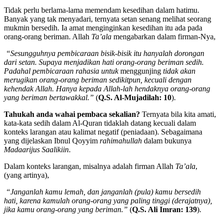
Tidak perlu berlama-lama memendam kesedihan dalam hatimu.
Banyak yang tak menyadari, ternyata setan senang melihat seorang
mukmin bersedih. Ia amat menginginkan kesedihan itu ada pada
orang-orang beriman. Allah
Ta’ala
mengabarkan dalam firman-Nya,
“Sesungguhnya pembicaraan bisik-bisik itu hanyalah dorongan
dari setan. Supaya menjadikan hati orang-orang beriman sedih.
Padahal pembicaraan rahasia untuk
menggunjing
tidak akan
merugikan orang-orang beriman sedikitpun, kecuali dengan
kehendak Allah. Hanya kepada Allah-lah hendaknya orang-orang
yang beriman bertawakkal.”
(
Q.S. Al-Mujadilah: 10
).
Tahukah anda wahai pembaca sekalian?
Ternyata bila kita amati,
kata-kata sedih dalam Al-Quran tidaklah datang kecuali dalam
konteks larangan atau kalimat negatif (peniadaan). Sebagaimana
yang dijelaskan Ibnul Qoyyim
rahimahullah
dalam bukunya
Madaarijus Saalikiin
.
Dalam konteks larangan, misalnya adalah firman Allah
Ta’ala
,
(yang artinya),
“Janganlah kamu lemah, dan janganlah (pula) kamu bersedih
hati, karena kamulah orang-orang yang paling tinggi (derajatnya),
jika kamu orang-orang yang beriman.”
(
Q.S. Ali Imran: 139
).