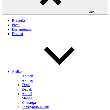
Menu
Beranda
Profil
Berlangganan
Donasi
Artikel
Aqidah
Akhlaq
Fiqih
Ibadah
Aktual
Manhaj
Keluarga
Tazkiyatun Nufus