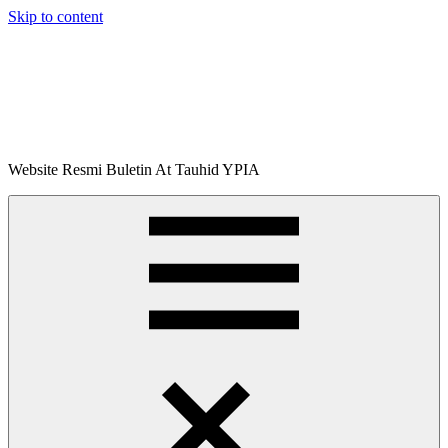
Skip to content
Buletin
Website Resmi Buletin At Tauhid YPIA
At-
Tauhid