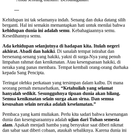
—
Kehidupan ini tak selamanya indah. Senang dan duka datang silih
berganti. Hal ini semakin memantapkan hati untuk menilai bahwa
kehidupan dunia ini adalah semu
. Kebahagiaannya semu.
Kesedihannya semu.
Ada kehidupan selanjutnya di hadapan kita. Itulah negeri
akhirat. Abadi dan hakiki
. Di sanalah tempat istirahat dan
bersenang-senang yang hakiki, yakni di surga-Nya yang penuh
limpahan rahmat dan kenikmatan. Atau kesengsaraan hakiki, di
neraka yang panas membara. Tempat kembali orang-orang durhaka
kepada Sang Pencipta.
Teringat olehku perkataan yang tersimpan dalam kalbu. Di mana
seorang pernah menasehatkan,
“Ketahuilah yang selamat
hanyalah sedikit. Sesungguhnya tipuan dunia akan hilang.
Semua kenikmatan selain surga akan sirna. Dan semua
kesusahan selain neraka adalah keselamatan.”
Pembaca yang kami muliakan. Perlu kita sadari bahwa kesenangan
dunia dan kesengsaraannya adalah
ujian dari Tuhan semesta
alam
. Apakah menjadi hamba yang bersyukur saat diberi nikmat
dan sabar saat diberi cobaan, ataukah sebaliknya. Karena dunia ini