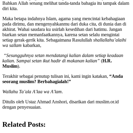
Bahkan Allah senang melihat tanda-tanda bahagia itu tampak dalam
diri kita.
Maka betapa indahnya Islam, agama yang mencintai kebahagiaan
pada dirimu, dan mengenyahkanmu dari duka cita, di dunia dan di
akhirat. Wahai saudara ku usirlah kesedihan dari hatimu. Jangan
biarkan setan memanfaatkannya, karena setan selalu mengintai
setiap gerak-gerik kita. Sebagaimana Rasulullah
shallallahu’alaihi
wa sallam
kabarkan,
“Sesungguhnya setan mendatangi kalian dalam setiap keadaan
kalian. Sampai setan ikut hadir di makanan kalian”
(
H.R.
Muslim
).
Terakhir sebagai penutup tulisan ini, kami ingin katakan,
“Anda
seorang muslim? Berbahagialah!”
Wallahu Ta’ala A’laa wa A’lam
.
Ditulis oleh Ustaz Ahmad Anshori, disarikan dari muslim.or.id
dengan penyesuaian.
Related Posts: