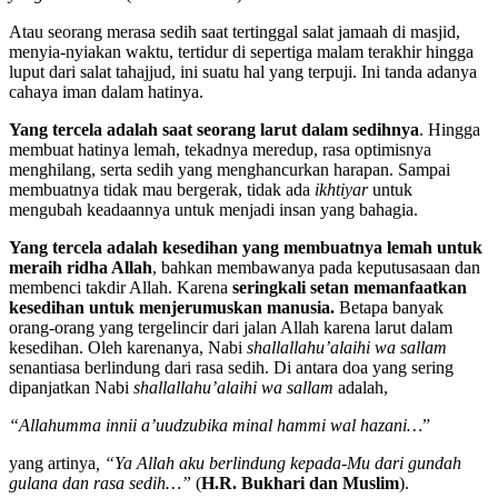
Atau seorang merasa sedih saat tertinggal salat jamaah di masjid,
menyia-nyiakan waktu, tertidur di sepertiga malam terakhir hingga
luput dari salat tahajjud, ini suatu hal yang terpuji. Ini tanda adanya
cahaya iman dalam hatinya.
Yang tercela adalah saat seorang larut dalam sedihnya
. Hingga
membuat hatinya lemah, tekadnya meredup, rasa optimisnya
menghilang, serta sedih yang menghancurkan harapan. Sampai
membuatnya tidak mau bergerak, tidak ada
ikhtiyar
untuk
mengubah keadaannya untuk menjadi insan yang bahagia.
Yang tercela adalah kesedihan yang membuatnya lemah untuk
meraih ridha Allah
, bahkan membawanya pada keputusasaan dan
membenci takdir Allah. Karena
seringkali setan memanfaatkan
kesedihan untuk menjerumuskan manusia.
Betapa banyak
orang-orang yang tergelincir dari jalan Allah karena larut dalam
kesedihan. Oleh karenanya, Nabi
shallallahu’alaihi wa sallam
senantiasa berlindung dari rasa sedih. Di antara doa yang sering
dipanjatkan Nabi
shallallahu’alaihi wa sallam
adalah,
“Allahumma innii a’uudzubika minal hammi wal hazani…
”
yang artinya
, “Ya Allah aku berlindung kepada-Mu dari gundah
gulana dan rasa sedih…”
(
H.R. Bukhari dan Muslim
).