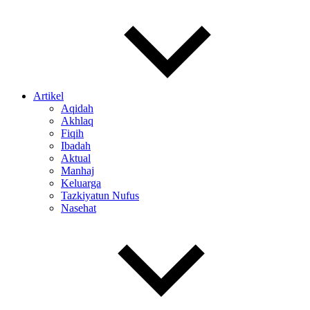
Artikel
Aqidah
Akhlaq
Fiqih
Ibadah
Aktual
Manhaj
Keluarga
Tazkiyatun Nufus
Nasehat