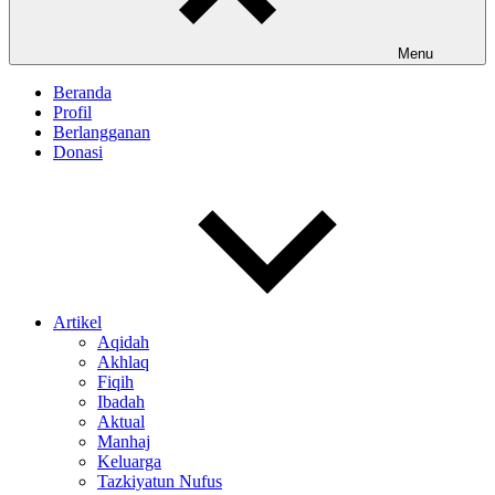
Menu
Beranda
Profil
Berlangganan
Donasi
Artikel
Aqidah
Akhlaq
Fiqih
Ibadah
Aktual
Manhaj
Keluarga
Tazkiyatun Nufus