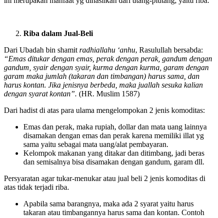
ini merupakan manfaat yg dihasilkan dari utang-piutang, yaitu riba.
Riba dalam Jual-Beli
Dari Ubadah bin shamit
radhiallahu ‘anhu
, Rasulullah bersabda:
“Emas ditukar dengan emas, perak dengan perak, gandum dengan
gandum, syair dengan syair, kurma dengan kurma, garam dengan
garam maka jumlah (takaran dan timbangan) harus sama, dan
harus kontan. Jika jenisnya berbeda, maka juallah sesuka kalian
dengan syarat kontan”.
(HR. Muslim 1587)
Dari hadist di atas para ulama mengelompokan 2 jenis komoditas:
Emas dan perak, maka rupiah, dollar dan mata uang lainnya
disamakan dengan emas dan perak karena memiliki illat yg
sama yaitu sebagai mata uang/alat pembayaran.
Kelompok makanan yang ditakar dan ditimbang, jadi beras
dan semisalnya bisa disamakan dengan gandum, garam dll.
Persyaratan agar tukar-menukar atau jual beli 2 jenis komoditas di
atas tidak terjadi riba.
Apabila sama barangnya, maka ada 2 syarat yaitu harus
takaran atau timbangannya harus sama dan kontan. Contoh