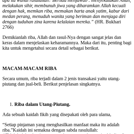
apa itu wahai rasulullah? Berliau menjawab : menyekutukan Allah,
melakukan sihir, membunuh jiwa yang diharamkan Allah kecuali
dengan hak, memkan riba, memakan harta anak yatim, kabur dari
medan perang, menuduh wanita yang beriman dan menjaga diri
dengan tuduhan zina karena kelalaian mereka.”
(HR. Bukhari
2766)
Demikianlah riba, Allah dan rasul-Nya dengan sangat jelas dan
keras dalam menjelaskan keharamannya. Maka dari itu, penting bagi
kita untuk mengetahui secara detail sebagai berikut.
MACAM-MACAM RIBA
Secara umum, riba terjadi dalam 2 jenis transakasi yaitu utang-
piutang dan jual-beli. Berikut penjelasan singkatnya.
Riba dalam Utang-Piutang.
Ada sebuah kaidah fikih yang disepakati oleh para ulama,
“Setiap pinjaman yang menghasilkan manfaat maka itu adalah
riba.”Kaidah ini semakna dengan sabda rasulullah: