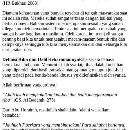
(HR Bukhari 2083).
Diantara keharaman yang banyak tersebar di tengah masyarakat saat
ini adalah riba. Mereka sudah sangat terbiasa dengan hal-hal yang
berbau ribawi. Bahkan sistem riba merupakan sesuatu yang sudah
dilegalkan oleh pemerintah. Tentu saja ini merupakan musibah yang
sangat besar bagi kaum muslimin. Oleh karena itu, menjadi sangat
penting bagi kita untuk mengetahui macam-macam bentuk riba dan
dampaknya sehingga kita bisa menyelamatkan diri dan keluarga kita
dari jeratan riba.
Definisi Riba dan Dalil Keharamannya
Riba secara bahasa
bermakna tambahan. Menurut istilah syariat, riba adalah tambahan
yang diperoleh dari hasil transaksi utang-piutang maupun jual-beli
yang terjadi pada benda-benda khusus yg didefinisikan oleh syariat.
Allah berfirman yang artinya :
“Allah telah menghalalkan jual-beli dan telah mengharamkan
riba”
(QS. Al Baqarah: 275)
Dari Abu Hurairah, rasulullah shallallahu ‘alaihi wa sallam
bersabda:
“Jauhilah 7 perkara yang membinasakan! Para sahabat bertanya,