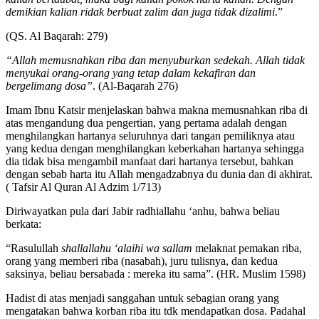
demikian kalian ridak berbuat zalim dan juga tidak dizalimi
.”
(QS. Al Baqarah: 279)
“Allah memusnahkan riba dan menyuburkan sedekah. Allah tidak
menyukai orang-orang yang tetap dalam kekafiran dan
bergelimang dosa”
. (Al-Baqarah 276)
Imam Ibnu Katsir menjelaskan bahwa makna memusnahkan riba di
atas mengandung dua pengertian, yang pertama adalah dengan
menghilangkan hartanya seluruhnya dari tangan pemiliknya atau
yang kedua dengan menghilangkan keberkahan hartanya sehingga
dia tidak bisa mengambil manfaat dari hartanya tersebut, bahkan
dengan sebab harta itu Allah mengadzabnya du dunia dan di akhirat.
( Tafsir Al Quran Al Adzim 1/713)
Diriwayatkan pula dari Jabir radhiallahu ‘anhu, bahwa beliau
berkata:
“Rasulullah
shallallahu ‘alaihi wa sallam
melaknat pemakan riba,
orang yang memberi riba (nasabah), juru tulisnya, dan kedua
saksinya, beliau bersabada : mereka itu sama”. (HR. Muslim 1598)
Hadist di atas menjadi sanggahan untuk sebagian orang yang
mengatakan bahwa korban riba itu tdk mendapatkan dosa. Padahal