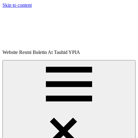
Skip to content
Buletin
Website Resmi Buletin At Tauhid YPIA
At-
Tauhid