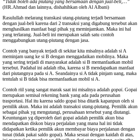
“Tidak boleh ada piutang yang bersamaan dengan jual-beli,…”
(HR.Ahmad dan lainnya, dishahihkan oleh Al Albani)
Rasulullah melarang transkasi utang-piutang terjadi bersamaan
dengan jual-beli karena dari 2 transaksi yang digabung tersebut akan
menghasilkan manfaat bagi pihak yg meminjamkan. Maka ini hal
yang terlarang. Jual-beli ini merupakan salah satu contoh
menggabungkan utang-piutang dengan jasa.
Contoh yang banyak terjadi di sekitar kita misalnya adalah si A
meminjam uang ke si B dengan menggadaikan mobilnya. Maka
yang sering terjadi di masyarakat adalah si B memanfaatkan mobil
tersebut. Padahal ini adalah riba, karena si B mendapatkan manfaat
dari piutangnya pada si A. Seandainya si A tidak pinjam uang, maka
tentulah si B tidak bisa memanfaatkan mobil si A.
Contoh riil yang sangat marak saat ini misalnya adalah
gopai
. Gopai
merupakan semisal rekening bank yang ada pada perusahan
trasportasi. Hal itu karena saldo gopai bisa ditarik kapanpun oleh si
pemilik akun. Maka ini adalah transaksi utang-piutang. Pemilik akun
sebagai pihak yg mengutangi, perusahaan tersebut yang diutangi.
Keuntungan yg diperoleh dari gopai adalah pemilik akun bisa
mendapatkan diskon biaya perjalalan yang mana hal ini tidak
didapatkan ketika pemilik akun membayar biaya perjalanan dengan
tunai (tidak pakai saldo gopai). Maka sesuai dengan kaidah di atas,