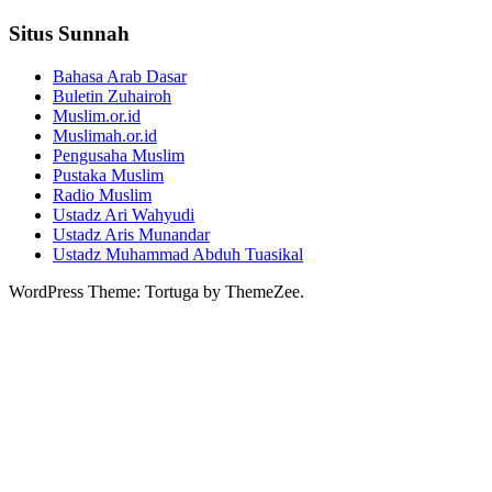
Situs Sunnah
Bahasa Arab Dasar
Buletin Zuhairoh
Muslim.or.id
Muslimah.or.id
Pengusaha Muslim
Pustaka Muslim
Radio Muslim
Ustadz Ari Wahyudi
Ustadz Aris Munandar
Ustadz Muhammad Abduh Tuasikal
WordPress Theme: Tortuga by ThemeZee.