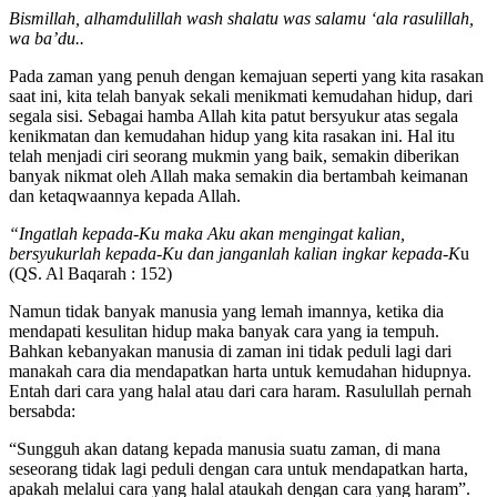
Bismillah, alhamdulillah wash shalatu was salamu ‘ala rasulillah,
wa ba’du..
Pada zaman yang penuh dengan kemajuan seperti yang kita rasakan
saat ini, kita telah banyak sekali menikmati kemudahan hidup, dari
segala sisi. Sebagai hamba Allah kita patut bersyukur atas segala
kenikmatan dan kemudahan hidup yang kita rasakan ini. Hal itu
telah menjadi ciri seorang mukmin yang baik, semakin diberikan
banyak nikmat oleh Allah maka semakin dia bertambah keimanan
dan ketaqwaannya kepada Allah.
“Ingatlah kepada-Ku maka Aku akan mengingat kalian,
bersyukurlah kepada-Ku dan janganlah kalian ingkar kepada-K
u
(QS. Al Baqarah : 152)
Namun tidak banyak manusia yang lemah imannya, ketika dia
mendapati kesulitan hidup maka banyak cara yang ia tempuh.
Bahkan kebanyakan manusia di zaman ini tidak peduli lagi dari
manakah cara dia mendapatkan harta untuk kemudahan hidupnya.
Entah dari cara yang halal atau dari cara haram. Rasulullah pernah
bersabda:
“Sungguh akan datang kepada manusia suatu zaman, di mana
seseorang tidak lagi peduli dengan cara untuk mendapatkan harta,
apakah melalui cara yang halal ataukah dengan cara yang haram”.