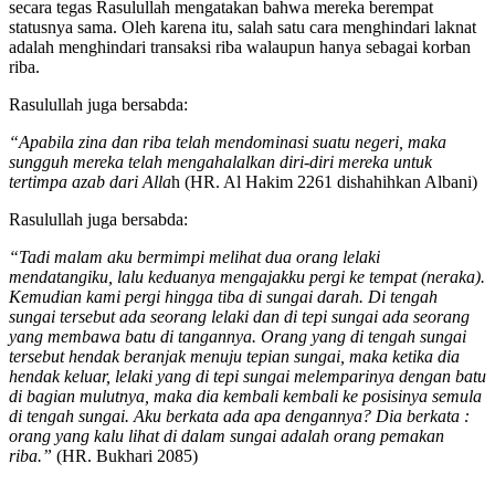
secara tegas Rasulullah mengatakan bahwa mereka berempat
statusnya sama. Oleh karena itu, salah satu cara menghindari laknat
adalah menghindari transaksi riba walaupun hanya sebagai korban
riba.
Rasulullah juga bersabda:
“Apabila zina dan riba telah mendominasi suatu negeri, maka
sungguh mereka telah mengahalalkan diri-diri mereka untuk
tertimpa azab dari Alla
h (HR. Al Hakim 2261 dishahihkan Albani)
Rasulullah juga bersabda:
“Tadi malam aku bermimpi melihat dua orang lelaki
mendatangiku, lalu keduanya mengajakku pergi ke tempat (neraka).
Kemudian kami pergi hingga tiba di sungai darah. Di tengah
sungai tersebut ada seorang lelaki dan di tepi sungai ada seorang
yang membawa batu di tangannya. Orang yang di tengah sungai
tersebut hendak beranjak menuju tepian sungai, maka ketika dia
hendak keluar, lelaki yang di tepi sungai melemparinya dengan batu
di bagian mulutnya, maka dia kembali kembali ke posisinya semula
di tengah sungai. Aku berkata ada apa dengannya? Dia berkata :
orang yang kalu lihat di dalam sungai adalah orang pemakan
riba.”
(HR. Bukhari 2085)