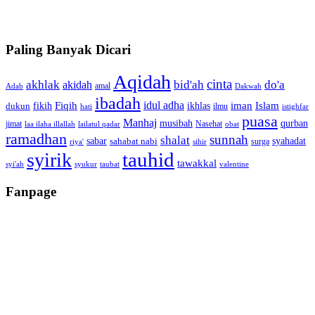
Paling Banyak Dicari
Aqidah
cinta
akhlak
bid'ah
do'a
akidah
amal
Adab
Dakwah
ibadah
idul adha
fikih
Fiqih
ikhlas
iman
Islam
dukun
ilmu
hati
istighfar
puasa
Manhaj
musibah
qurban
jimat
Nasehat
laa ilaha illallah
lailatul qadar
obat
ramadhan
sunnah
shalat
sabar
syahadat
sahabat nabi
surga
riya'
sihir
tauhid
syirik
tawakkal
syi'ah
syukur
taubat
valentine
Fanpage