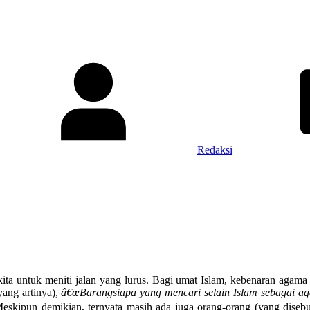
Redaksi
ita untuk meniti jalan yang lurus. Bagi umat Islam, kebenaran agam
yang artinya),
â€œBarangsiapa yang mencari selain Islam sebagai aga
Meskipun demikian, ternyata masih ada juga orang-orang (yang dise