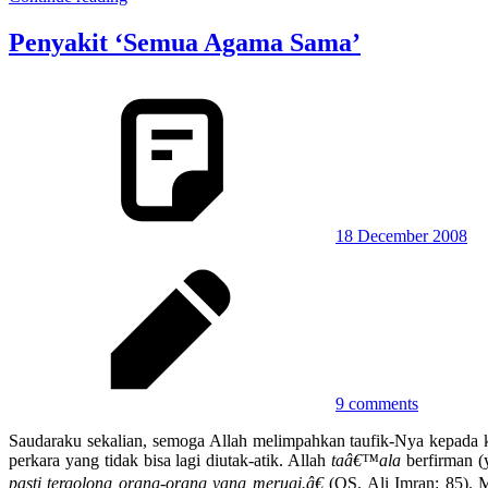
Penyakit ‘Semua Agama Sama’
18 December 2008
9 comments
Saudaraku sekalian, semoga Allah melimpahkan taufik-Nya kepada k
perkara yang tidak bisa lagi diutak-atik. Allah
taâ€™ala
berfirman (
pasti tergolong orang-orang yang merugi.â€
(QS. Ali Imran: 85). 