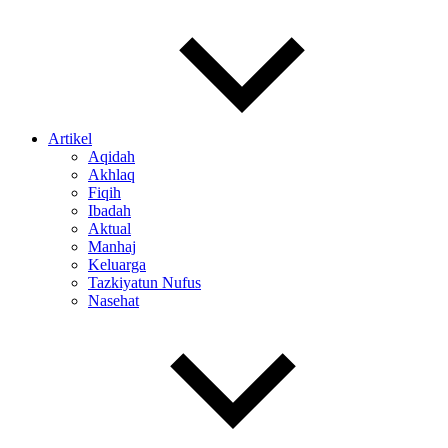
Artikel
Aqidah
Akhlaq
Fiqih
Ibadah
Aktual
Manhaj
Keluarga
Tazkiyatun Nufus
Nasehat