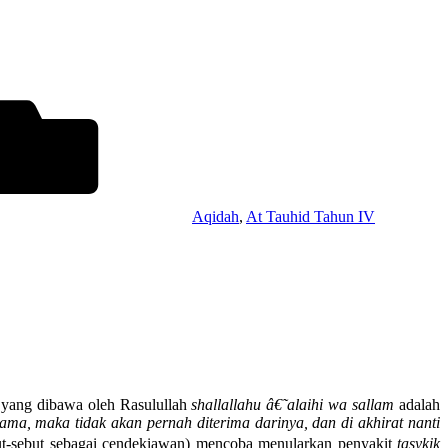
Aqidah
,
At Tauhid Tahun IV
a yang dibawa oleh Rasulullah
shallallahu â€˜alaihi wa sallam
adalah
ma, maka tidak akan pernah diterima darinya, dan di akhirat nanti
but-sebut sebagai cendekiawan) mencoba menularkan penyakit
tasykik